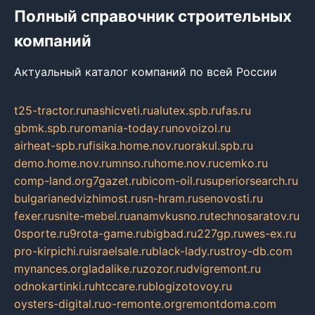
Полный справочник строительных
компаний
Актуальный каталог компаний по всей России
t25-tractor.ru
nashicveti.ru
alutex.spb.ru
fas.ru
gbmk.spb.ru
romania-today.ru
novoizol.ru
airheat-spb.ru
fisika.home.nov.ru
orakul.spb.ru
demo.home.nov.ru
mnso.ru
home.nov.ru
cemko.ru
comp-land.org
7gazet.ru
bicom-oil.ru
superiorsearch.ru
bulgarianedvizhimost.ru
sn-hram.ru
senovosti.ru
fexer.ru
snite-mebel.ru
anamvkusno.ru
technosaratov.ru
0sporte.ru
9rota-game.ru
bigbad.ru
227gp.ru
wes-ex.ru
pro-kirpichi.ru
israelsale.ru
black-lady.ru
stroy-db.com
mynances.org
ladalike.ru
zozor.ru
dvigremont.ru
odnokartinki.ru
htccare.ru
blogizotovoy.ru
oysters-digital.ru
o-remonte.org
remontdoma.com