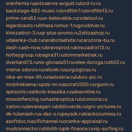
orenferma.ru
avtoservis-avgust.ru
lord-tv.ru
backstage-682-music.ru
lordfilm7.ru
lordfilm13.ru
prime-cars63.ru
un-believable.ru
codetool.ru
legardoauto.ru
lithasa.ru
muz-1.ru
gooddver.ru
kinozadrot-3.ru
qr-plus-promo.ru
2shizashop.ru
udalenka-club.ru
nerabotaetsite.ru
carszona-bu.ru
dash-cash-now.ru
bravoprod.ru
kinozadrot13.ru
hotteygroup.ru
bagira31.ru
dommarketnsk.ru
dveriland73.ru
nis-glonass51.ru
veles-doroga.ru
tb02.ru
vrema-zdorov.ru
velonik.ru
surgutgloss.ru
nike-air-max-95.ru
nadookna.ru
lubov-pic.ru
mobilreklama.ru
pds-nn.ru
socrat2000.ru
vgurin.ru
spksochi.ru
shkola-klassika.ru
sabeonline.ru
mosoblfencing.ru
masteroptica.ru
lucomoria.ru
iration.ru
devanagari.ru
biblioverde.ru
igro-pictures.ru
dk-tulamash.ru
s-dez-s.ru
peysok.ru
blackcountess.ru
asoftdoc.ru
scifichannel.ru
ocenka-appraisal.ru
mudconnector.ru
hitstih.ru
pik-finance.ru
vip-surfing.ru