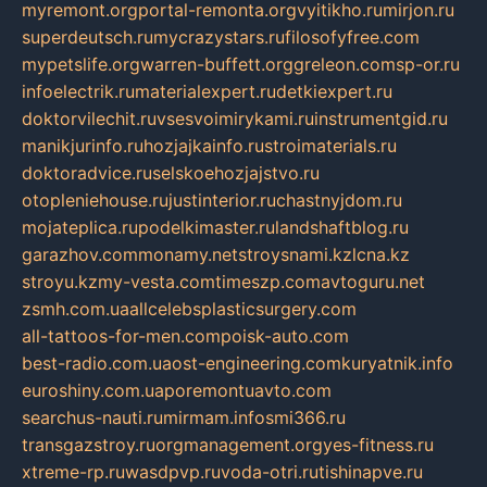
myremont.org
portal-remonta.org
vyitikho.ru
mirjon.ru
superdeutsch.ru
mycrazystars.ru
filosofyfree.com
mypetslife.org
warren-buffett.org
greleon.com
sp-or.ru
infoelectrik.ru
materialexpert.ru
detkiexpert.ru
doktorvilechit.ru
vsesvoimirykami.ru
instrumentgid.ru
manikjurinfo.ru
hozjajkainfo.ru
stroimaterials.ru
doktoradvice.ru
selskoehozjajstvo.ru
otopleniehouse.ru
justinterior.ru
chastnyjdom.ru
mojateplica.ru
podelkimaster.ru
landshaftblog.ru
garazhov.com
monamy.net
stroysnami.kz
lcna.kz
stroyu.kz
my-vesta.com
timeszp.com
avtoguru.net
zsmh.com.ua
allcelebsplasticsurgery.com
all-tattoos-for-men.com
poisk-auto.com
best-radio.com.ua
ost-engineering.com
kuryatnik.info
euroshiny.com.ua
poremontuavto.com
searchus-nauti.ru
mirmam.info
smi366.ru
transgazstroy.ru
orgmanagement.org
yes-fitness.ru
xtreme-rp.ru
wasdpvp.ru
voda-otri.ru
tishinapve.ru