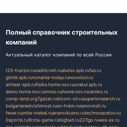
Полный справочник строительных
компаний
Актуальный каталог компаний по всей России
t25-tractor.ru
nashicveti.ru
alutex.spb.ru
fas.ru
gbmk.spb.ru
romania-today.ru
novoizol.ru
airheat-spb.ru
fisika.home.nov.ru
orakul.spb.ru
demo.home.nov.ru
mnso.ru
home.nov.ru
cemko.ru
comp-land.org
7gazet.ru
bicom-oil.ru
superiorsearch.ru
bulgarianedvizhimost.ru
sn-hram.ru
senovosti.ru
fexer.ru
snite-mebel.ru
anamvkusno.ru
technosaratov.ru
0sporte.ru
9rota-game.ru
bigbad.ru
227gp.ru
wes-ex.ru