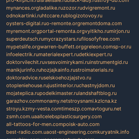
pro-kirpichi.ru
israelsale.ru
black-lady.ru
stroy-db.com
mynances.org
ladalike.ru
zozor.ru
dvigremont.ru
odnokartinki.ru
htccare.ru
blogizotovoy.ru
oysters-digital.ru
o-remonte.org
remontdoma.com
myremont.org
portal-remonta.org
vyitikho.ru
mirjon.ru
superdeutsch.ru
mycrazystars.ru
filosofyfree.com
mypetslife.org
warren-buffett.org
greleon.com
sp-or.ru
infoelectrik.ru
materialexpert.ru
detkiexpert.ru
doktorvilechit.ru
vsesvoimirykami.ru
instrumentgid.ru
manikjurinfo.ru
hozjajkainfo.ru
stroimaterials.ru
doktoradvice.ru
selskoehozjajstvo.ru
otopleniehouse.ru
justinterior.ru
chastnyjdom.ru
mojateplica.ru
podelkimaster.ru
landshaftblog.ru
garazhov.com
monamy.net
stroysnami.kz
lcna.kz
stroyu.kz
my-vesta.com
timeszp.com
avtoguru.net
zsmh.com.ua
allcelebsplasticsurgery.com
all-tattoos-for-men.com
poisk-auto.com
best-radio.com.ua
ost-engineering.com
kuryatnik.info