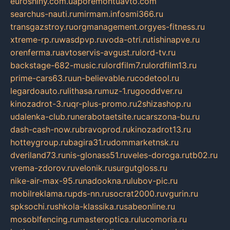
euroshiny.com.ua
poremontuavto.com
searchus-nauti.ru
mirmam.info
smi366.ru
transgazstroy.ru
orgmanagement.org
yes-fitness.ru
xtreme-rp.ru
wasdpvp.ru
voda-otri.ru
tishinapve.ru
orenferma.ru
avtoservis-avgust.ru
lord-tv.ru
backstage-682-music.ru
lordfilm7.ru
lordfilm13.ru
prime-cars63.ru
un-believable.ru
codetool.ru
legardoauto.ru
lithasa.ru
muz-1.ru
gooddver.ru
kinozadrot-3.ru
qr-plus-promo.ru
2shizashop.ru
udalenka-club.ru
nerabotaetsite.ru
carszona-bu.ru
dash-cash-now.ru
bravoprod.ru
kinozadrot13.ru
hotteygroup.ru
bagira31.ru
dommarketnsk.ru
dveriland73.ru
nis-glonass51.ru
veles-doroga.ru
tb02.ru
vrema-zdorov.ru
velonik.ru
surgutgloss.ru
nike-air-max-95.ru
nadookna.ru
lubov-pic.ru
mobilreklama.ru
pds-nn.ru
socrat2000.ru
vgurin.ru
spksochi.ru
shkola-klassika.ru
sabeonline.ru
mosoblfencing.ru
masteroptica.ru
lucomoria.ru