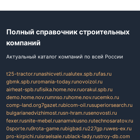
Полный справочник строительных
компаний
Актуальный каталог компаний по всей России
t25-tractor.ru
nashicveti.ru
alutex.spb.ru
fas.ru
gbmk.spb.ru
romania-today.ru
novoizol.ru
airheat-spb.ru
fisika.home.nov.ru
orakul.spb.ru
demo.home.nov.ru
mnso.ru
home.nov.ru
cemko.ru
comp-land.org
7gazet.ru
bicom-oil.ru
superiorsearch.ru
bulgarianedvizhimost.ru
sn-hram.ru
senovosti.ru
fexer.ru
snite-mebel.ru
anamvkusno.ru
technosaratov.ru
0sporte.ru
9rota-game.ru
bigbad.ru
227gp.ru
wes-ex.ru
pro-kirpichi.ru
israelsale.ru
black-lady.ru
stroy-db.com