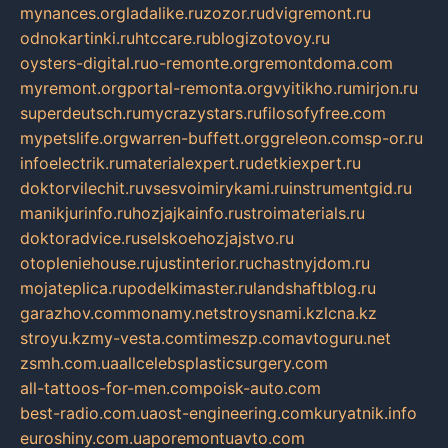
mynances.org
ladalike.ru
zozor.ru
dvigremont.ru
odnokartinki.ru
htccare.ru
blogizotovoy.ru
oysters-digital.ru
o-remonte.org
remontdoma.com
myremont.org
portal-remonta.org
vyitikho.ru
mirjon.ru
superdeutsch.ru
mycrazystars.ru
filosofyfree.com
mypetslife.org
warren-buffett.org
greleon.com
sp-or.ru
infoelectrik.ru
materialexpert.ru
detkiexpert.ru
doktorvilechit.ru
vsesvoimirykami.ru
instrumentgid.ru
manikjurinfo.ru
hozjajkainfo.ru
stroimaterials.ru
doktoradvice.ru
selskoehozjajstvo.ru
otopleniehouse.ru
justinterior.ru
chastnyjdom.ru
mojateplica.ru
podelkimaster.ru
landshaftblog.ru
garazhov.com
monamy.net
stroysnami.kz
lcna.kz
stroyu.kz
my-vesta.com
timeszp.com
avtoguru.net
zsmh.com.ua
allcelebsplasticsurgery.com
all-tattoos-for-men.com
poisk-auto.com
best-radio.com.ua
ost-engineering.com
kuryatnik.info
euroshiny.com.ua
poremontuavto.com