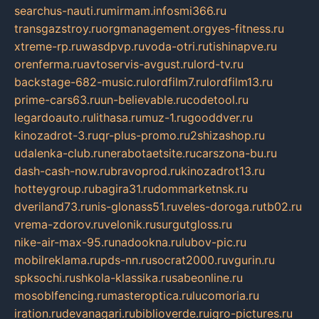
searchus-nauti.ru
mirmam.info
smi366.ru
transgazstroy.ru
orgmanagement.org
yes-fitness.ru
xtreme-rp.ru
wasdpvp.ru
voda-otri.ru
tishinapve.ru
orenferma.ru
avtoservis-avgust.ru
lord-tv.ru
backstage-682-music.ru
lordfilm7.ru
lordfilm13.ru
prime-cars63.ru
un-believable.ru
codetool.ru
legardoauto.ru
lithasa.ru
muz-1.ru
gooddver.ru
kinozadrot-3.ru
qr-plus-promo.ru
2shizashop.ru
udalenka-club.ru
nerabotaetsite.ru
carszona-bu.ru
dash-cash-now.ru
bravoprod.ru
kinozadrot13.ru
hotteygroup.ru
bagira31.ru
dommarketnsk.ru
dveriland73.ru
nis-glonass51.ru
veles-doroga.ru
tb02.ru
vrema-zdorov.ru
velonik.ru
surgutgloss.ru
nike-air-max-95.ru
nadookna.ru
lubov-pic.ru
mobilreklama.ru
pds-nn.ru
socrat2000.ru
vgurin.ru
spksochi.ru
shkola-klassika.ru
sabeonline.ru
mosoblfencing.ru
masteroptica.ru
lucomoria.ru
iration.ru
devanagari.ru
biblioverde.ru
igro-pictures.ru