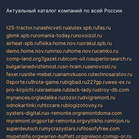
Актуальный каталог компаний по всей России
t25-tractor.ru
nashicveti.ru
alutex.spb.ru
fas.ru
gbmk.spb.ru
romania-today.ru
novoizol.ru
airheat-spb.ru
fisika.home.nov.ru
orakul.spb.ru
demo.home.nov.ru
mnso.ru
home.nov.ru
cemko.ru
comp-land.org
7gazet.ru
bicom-oil.ru
superiorsearch.ru
bulgarianedvizhimost.ru
sn-hram.ru
senovosti.ru
fexer.ru
snite-mebel.ru
anamvkusno.ru
technosaratov.ru
0sporte.ru
9rota-game.ru
bigbad.ru
227gp.ru
wes-ex.ru
pro-kirpichi.ru
israelsale.ru
black-lady.ru
stroy-db.com
mynances.org
ladalike.ru
zozor.ru
dvigremont.ru
odnokartinki.ru
htccare.ru
blogizotovoy.ru
oysters-digital.ru
o-remonte.org
remontdoma.com
myremont.org
portal-remonta.org
vyitikho.ru
mirjon.ru
superdeutsch.ru
mycrazystars.ru
filosofyfree.com
mypetslife.org
warren-buffett.org
greleon.com
sp-or.ru