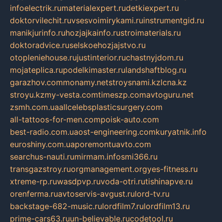
infoelectrik.ru
materialexpert.ru
detkiexpert.ru
doktorvilechit.ru
vsesvoimirykami.ru
instrumentgid.ru
manikjurinfo.ru
hozjajkainfo.ru
stroimaterials.ru
doktoradvice.ru
selskoehozjajstvo.ru
otopleniehouse.ru
justinterior.ru
chastnyjdom.ru
mojateplica.ru
podelkimaster.ru
landshaftblog.ru
garazhov.com
monamy.net
stroysnami.kz
lcna.kz
stroyu.kz
my-vesta.com
timeszp.com
avtoguru.net
zsmh.com.ua
allcelebsplasticsurgery.com
all-tattoos-for-men.com
poisk-auto.com
best-radio.com.ua
ost-engineering.com
kuryatnik.info
euroshiny.com.ua
poremontuavto.com
searchus-nauti.ru
mirmam.info
smi366.ru
transgazstroy.ru
orgmanagement.org
yes-fitness.ru
xtreme-rp.ru
wasdpvp.ru
voda-otri.ru
tishinapve.ru
orenferma.ru
avtoservis-avgust.ru
lord-tv.ru
backstage-682-music.ru
lordfilm7.ru
lordfilm13.ru
prime-cars63.ru
un-believable.ru
codetool.ru