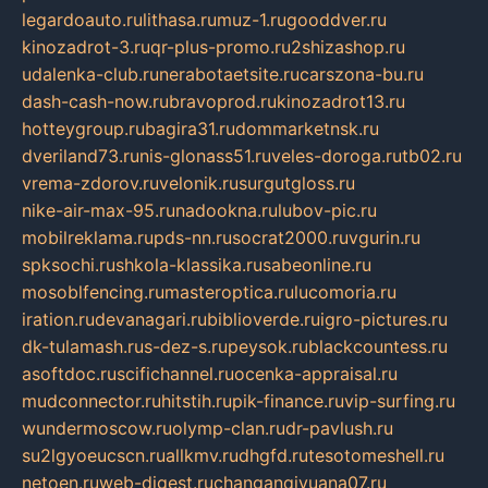
legardoauto.ru
lithasa.ru
muz-1.ru
gooddver.ru
kinozadrot-3.ru
qr-plus-promo.ru
2shizashop.ru
udalenka-club.ru
nerabotaetsite.ru
carszona-bu.ru
dash-cash-now.ru
bravoprod.ru
kinozadrot13.ru
hotteygroup.ru
bagira31.ru
dommarketnsk.ru
dveriland73.ru
nis-glonass51.ru
veles-doroga.ru
tb02.ru
vrema-zdorov.ru
velonik.ru
surgutgloss.ru
nike-air-max-95.ru
nadookna.ru
lubov-pic.ru
mobilreklama.ru
pds-nn.ru
socrat2000.ru
vgurin.ru
spksochi.ru
shkola-klassika.ru
sabeonline.ru
mosoblfencing.ru
masteroptica.ru
lucomoria.ru
iration.ru
devanagari.ru
biblioverde.ru
igro-pictures.ru
dk-tulamash.ru
s-dez-s.ru
peysok.ru
blackcountess.ru
asoftdoc.ru
scifichannel.ru
ocenka-appraisal.ru
mudconnector.ru
hitstih.ru
pik-finance.ru
vip-surfing.ru
wundermoscow.ru
olymp-clan.ru
dr-pavlush.ru
su2lgyoeucscn.ru
allkmv.ru
dhgfd.ru
tesotomeshell.ru
netoen.ru
web-digest.ru
changanqiyuana07.ru