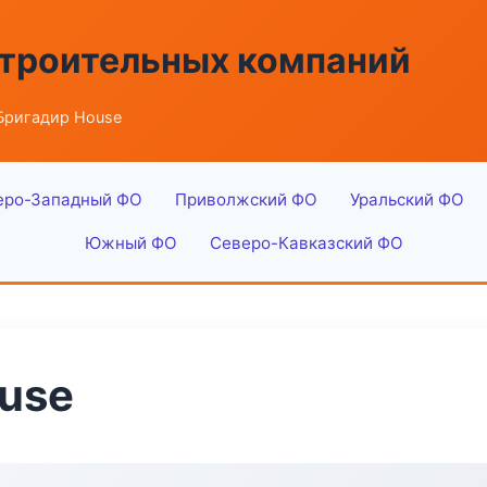
строительных компаний
Бригадир House
еро-Западный ФО
Приволжский ФО
Уральский ФО
Южный ФО
Северо-Кавказский ФО
use