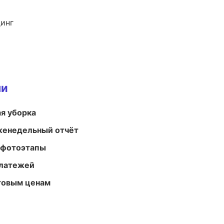
динг
ми
ая уборка
женедельный отчёт
 фотоэтапы
платежей
птовым ценам