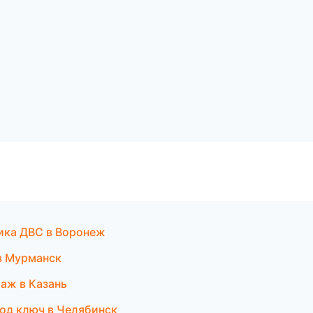
тика ДВС в Воронеж
 в Мурманск
аж в Казань
од ключ в Челябинск