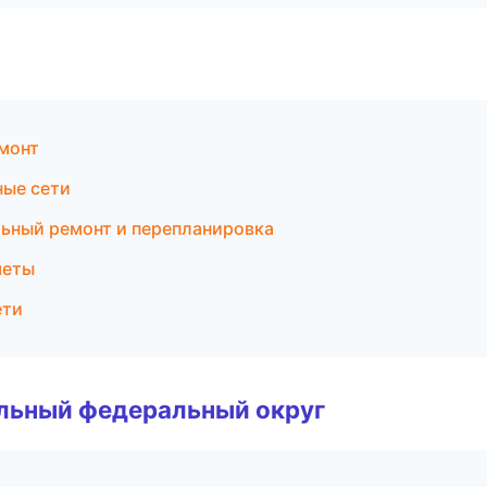
монт
ные сети
льный ремонт и перепланировка
меты
ети
альный федеральный округ