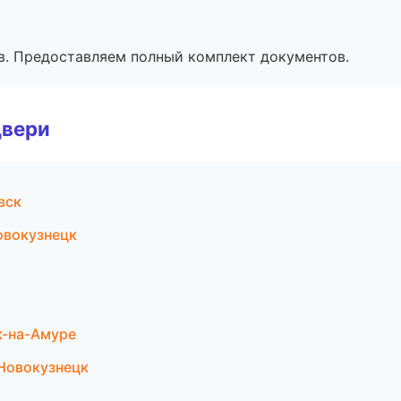
в. Предоставляем полный комплект документов.
двери
вск
овокузнецк
к-на-Амуре
Новокузнецк