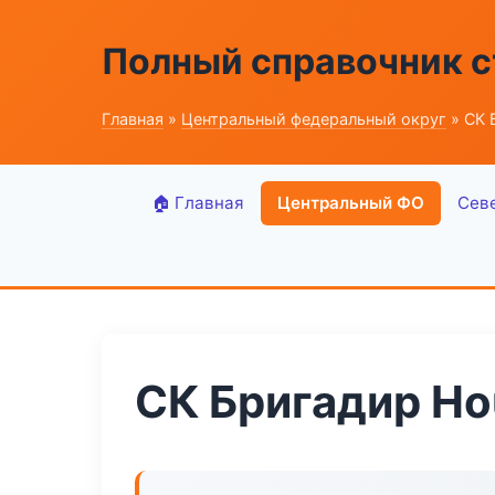
Полный справочник 
Главная
»
Центральный федеральный округ
» СК 
🏠 Главная
Центральный ФО
Сев
СК Бригадир Ho