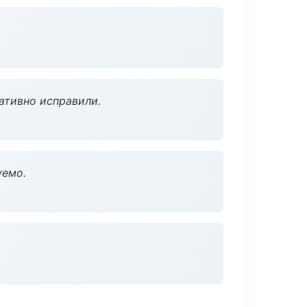
ативно исправили.
уемо.