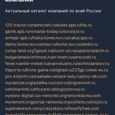
Актуальный каталог компаний по всей России
t25-tractor.ru
nashicveti.ru
alutex.spb.ru
fas.ru
gbmk.spb.ru
romania-today.ru
novoizol.ru
airheat-spb.ru
fisika.home.nov.ru
orakul.spb.ru
demo.home.nov.ru
mnso.ru
home.nov.ru
cemko.ru
comp-land.org
7gazet.ru
bicom-oil.ru
superiorsearch.ru
bulgarianedvizhimost.ru
sn-hram.ru
senovosti.ru
fexer.ru
snite-mebel.ru
anamvkusno.ru
technosaratov.ru
0sporte.ru
9rota-game.ru
bigbad.ru
227gp.ru
wes-ex.ru
pro-kirpichi.ru
israelsale.ru
black-lady.ru
stroy-db.com
mynances.org
ladalike.ru
zozor.ru
dvigremont.ru
odnokartinki.ru
htccare.ru
blogizotovoy.ru
oysters-digital.ru
o-remonte.org
remontdoma.com
myremont.org
portal-remonta.org
vyitikho.ru
mirjon.ru
superdeutsch.ru
mycrazystars.ru
filosofyfree.com
mypetslife.org
warren-buffett.org
greleon.com
sp-or.ru