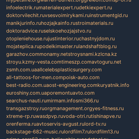
infoelectrik.ru
materialexpert.ru
detkiexpert.ru
doktorvilechit.ru
vsesvoimirykami.ru
instrumentgid.ru
manikjurinfo.ru
hozjajkainfo.ru
stroimaterials.ru
doktoradvice.ru
selskoehozjajstvo.ru
otopleniehouse.ru
justinterior.ru
chastnyjdom.ru
mojateplica.ru
podelkimaster.ru
landshaftblog.ru
garazhov.com
monamy.net
stroysnami.kz
lcna.kz
stroyu.kz
my-vesta.com
timeszp.com
avtoguru.net
zsmh.com.ua
allcelebsplasticsurgery.com
all-tattoos-for-men.com
poisk-auto.com
best-radio.com.ua
ost-engineering.com
kuryatnik.info
euroshiny.com.ua
poremontuavto.com
searchus-nauti.ru
mirmam.info
smi366.ru
transgazstroy.ru
orgmanagement.org
yes-fitness.ru
xtreme-rp.ru
wasdpvp.ru
voda-otri.ru
tishinapve.ru
orenferma.ru
avtoservis-avgust.ru
lord-tv.ru
backstage-682-music.ru
lordfilm7.ru
lordfilm13.ru