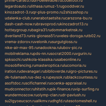
prime-cars63.ru
un-believable.ru
codetool.ru
legardoauto.ru
lithasa.ru
muz-1.ru
gooddver.ru
kinozadrot-3.ru
qr-plus-promo.ru
2shizashop.ru
udalenka-club.ru
nerabotaetsite.ru
carszona-bu.ru
dash-cash-now.ru
bravoprod.ru
kinozadrot13.ru
hotteygroup.ru
bagira31.ru
dommarketnsk.ru
dveriland73.ru
nis-glonass51.ru
veles-doroga.ru
tb02.ru
vrema-zdorov.ru
velonik.ru
surgutgloss.ru
nike-air-max-95.ru
nadookna.ru
lubov-pic.ru
mobilreklama.ru
pds-nn.ru
socrat2000.ru
vgurin.ru
spksochi.ru
shkola-klassika.ru
sabeonline.ru
mosoblfencing.ru
masteroptica.ru
lucomoria.ru
iration.ru
devanagari.ru
biblioverde.ru
igro-pictures.ru
dk-tulamash.ru
s-dez-s.ru
peysok.ru
blackcountess.ru
asoftdoc.ru
scifichannel.ru
ocenka-appraisal.ru
mudconnector.ru
hitstih.ru
pik-finance.ru
vip-surfing.ru
wundermoscow.ru
olymp-clan.ru
dr-pavlush.ru
su2lgyoeucscn.ru
allkmv.ru
dhgfd.ru
tesotomeshell.ru