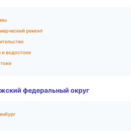
емы
мерческий ремонт
ительство
 и водостоки
стоки
лжский федеральный округ
енбург