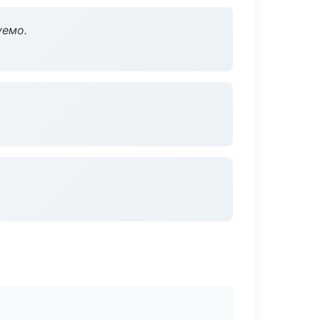
уемо.