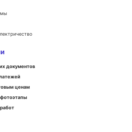
емы
электричество
ми
их документов
платежей
птовым ценам
 фотоэтапы
 работ