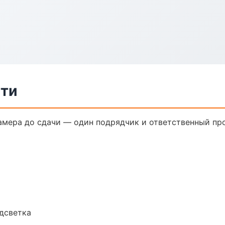
тти
амера до сдачи — один подрядчик и ответственный пр
одсветка