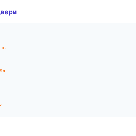
двери
оль
ль
ь