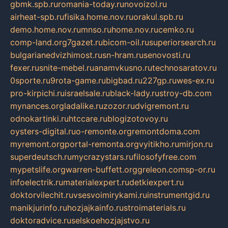
gbmk.spb.ru
romania-today.ru
novoizol.ru
airheat-spb.ru
fisika.home.nov.ru
orakul.spb.ru
demo.home.nov.ru
mnso.ru
home.nov.ru
cemko.ru
comp-land.org
7gazet.ru
bicom-oil.ru
superiorsearch.ru
bulgarianedvizhimost.ru
sn-hram.ru
senovosti.ru
fexer.ru
snite-mebel.ru
anamvkusno.ru
technosaratov.ru
0sporte.ru
9rota-game.ru
bigbad.ru
227gp.ru
wes-ex.ru
pro-kirpichi.ru
israelsale.ru
black-lady.ru
stroy-db.com
mynances.org
ladalike.ru
zozor.ru
dvigremont.ru
odnokartinki.ru
htccare.ru
blogizotovoy.ru
oysters-digital.ru
o-remonte.org
remontdoma.com
myremont.org
portal-remonta.org
vyitikho.ru
mirjon.ru
superdeutsch.ru
mycrazystars.ru
filosofyfree.com
mypetslife.org
warren-buffett.org
greleon.com
sp-or.ru
infoelectrik.ru
materialexpert.ru
detkiexpert.ru
doktorvilechit.ru
vsesvoimirykami.ru
instrumentgid.ru
manikjurinfo.ru
hozjajkainfo.ru
stroimaterials.ru
doktoradvice.ru
selskoehozjajstvo.ru