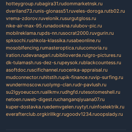
hotteygroup.ru
bagira31.ru
dommarketnsk.ru
dveriland73.ru
nis-glonass51.ru
veles-doroga.ru
tb02.ru
vrema-zdorov.ru
velonik.ru
surgutgloss.ru
nike-air-max-95.ru
nadookna.ru
lubov-pic.ru
mobilreklama.ru
pds-nn.ru
socrat2000.ru
vgurin.ru
spksochi.ru
shkola-klassika.ru
sabeonline.ru
mosoblfencing.ru
masteroptica.ru
lucomoria.ru
iration.ru
devanagari.ru
biblioverde.ru
igro-pictures.ru
dk-tulamash.ru
s-dez-s.ru
peysok.ru
blackcountess.ru
asoftdoc.ru
scifichannel.ru
ocenka-appraisal.ru
mudconnector.ru
hitstih.ru
pik-finance.ru
vip-surfing.ru
wundermoscow.ru
olymp-clan.ru
dr-pavlush.ru
su2lgyoeucscn.ru
allkmv.ru
dhgfd.ru
tesotomeshell.ru
netoen.ru
web-digest.ru
changanqiyuana07.ru
kuper-dostavka.ru
edemvgelen.ru
ytyt.ru
infoelektrik.ru
everafterclub.org
kirillkgr.ru
goodv1234.ru
oopslady.ru