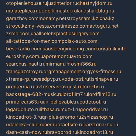
otopleniehouse.ru
justinterior.ru
chastnyjdom.ru
mojateplica.ru
podelkimaster.ru
landshaftblog.ru
garazhov.com
monamy.net
stroysnami.kz
lcna.kz
stroyu.kz
my-vesta.com
timeszp.com
avtoguru.net
zsmh.com.ua
allcelebsplasticsurgery.com
all-tattoos-for-men.com
poisk-auto.com
best-radio.com.ua
ost-engineering.com
kuryatnik.info
euroshiny.com.ua
poremontuavto.com
searchus-nauti.ru
mirmam.info
smi366.ru
transgazstroy.ru
orgmanagement.org
yes-fitness.ru
xtreme-rp.ru
wasdpvp.ru
voda-otri.ru
tishinapve.ru
orenferma.ru
avtoservis-avgust.ru
lord-tv.ru
backstage-682-music.ru
lordfilm7.ru
lordfilm13.ru
prime-cars63.ru
un-believable.ru
codetool.ru
legardoauto.ru
lithasa.ru
muz-1.ru
gooddver.ru
kinozadrot-3.ru
qr-plus-promo.ru
2shizashop.ru
udalenka-club.ru
nerabotaetsite.ru
carszona-bu.ru
dash-cash-now.ru
bravoprod.ru
kinozadrot13.ru