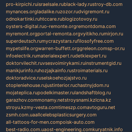
pro-kirpichi.ru
israelsale.ru
black-lady.ru
stroy-db.com
mynances.org
ladalike.ru
zozor.ru
dvigremont.ru
odnokartinki.ru
htccare.ru
blogizotovoy.ru
oysters-digital.ru
o-remonte.org
remontdoma.com
myremont.org
portal-remonta.org
vyitikho.ru
mirjon.ru
superdeutsch.ru
mycrazystars.ru
filosofyfree.com
mypetslife.org
warren-buffett.org
greleon.com
sp-or.ru
infoelectrik.ru
materialexpert.ru
detkiexpert.ru
doktorvilechit.ru
vsesvoimirykami.ru
instrumentgid.ru
manikjurinfo.ru
hozjajkainfo.ru
stroimaterials.ru
doktoradvice.ru
selskoehozjajstvo.ru
otopleniehouse.ru
justinterior.ru
chastnyjdom.ru
mojateplica.ru
podelkimaster.ru
landshaftblog.ru
garazhov.com
monamy.net
stroysnami.kz
lcna.kz
stroyu.kz
my-vesta.com
timeszp.com
avtoguru.net
zsmh.com.ua
allcelebsplasticsurgery.com
all-tattoos-for-men.com
poisk-auto.com
best-radio.com.ua
ost-engineering.com
kuryatnik.info