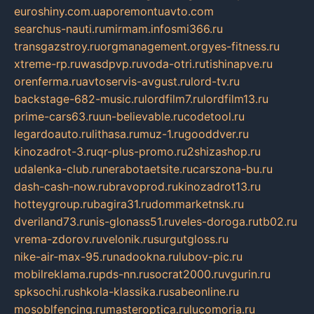
euroshiny.com.ua
poremontuavto.com
searchus-nauti.ru
mirmam.info
smi366.ru
transgazstroy.ru
orgmanagement.org
yes-fitness.ru
xtreme-rp.ru
wasdpvp.ru
voda-otri.ru
tishinapve.ru
orenferma.ru
avtoservis-avgust.ru
lord-tv.ru
backstage-682-music.ru
lordfilm7.ru
lordfilm13.ru
prime-cars63.ru
un-believable.ru
codetool.ru
legardoauto.ru
lithasa.ru
muz-1.ru
gooddver.ru
kinozadrot-3.ru
qr-plus-promo.ru
2shizashop.ru
udalenka-club.ru
nerabotaetsite.ru
carszona-bu.ru
dash-cash-now.ru
bravoprod.ru
kinozadrot13.ru
hotteygroup.ru
bagira31.ru
dommarketnsk.ru
dveriland73.ru
nis-glonass51.ru
veles-doroga.ru
tb02.ru
vrema-zdorov.ru
velonik.ru
surgutgloss.ru
nike-air-max-95.ru
nadookna.ru
lubov-pic.ru
mobilreklama.ru
pds-nn.ru
socrat2000.ru
vgurin.ru
spksochi.ru
shkola-klassika.ru
sabeonline.ru
mosoblfencing.ru
masteroptica.ru
lucomoria.ru