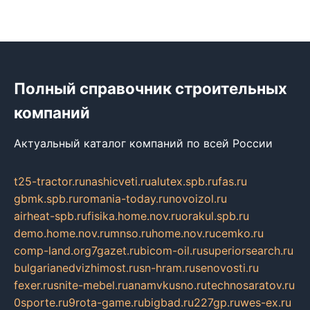
Полный справочник строительных
компаний
Актуальный каталог компаний по всей России
t25-tractor.ru
nashicveti.ru
alutex.spb.ru
fas.ru
gbmk.spb.ru
romania-today.ru
novoizol.ru
airheat-spb.ru
fisika.home.nov.ru
orakul.spb.ru
demo.home.nov.ru
mnso.ru
home.nov.ru
cemko.ru
comp-land.org
7gazet.ru
bicom-oil.ru
superiorsearch.ru
bulgarianedvizhimost.ru
sn-hram.ru
senovosti.ru
fexer.ru
snite-mebel.ru
anamvkusno.ru
technosaratov.ru
0sporte.ru
9rota-game.ru
bigbad.ru
227gp.ru
wes-ex.ru