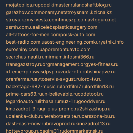
mojateplica.ru
podelkimaster.ru
landshaftblog.ru
garazhov.com
monamy.net
stroysnami.kz
lcna.kz
stroyu.kz
my-vesta.com
timeszp.com
avtoguru.net
zsmh.com.ua
allcelebsplasticsurgery.com
all-tattoos-for-men.com
poisk-auto.com
best-radio.com.ua
ost-engineering.com
kuryatnik.info
euroshiny.com.ua
poremontuavto.com
searchus-nauti.ru
mirmam.info
smi366.ru
transgazstroy.ru
orgmanagement.org
yes-fitness.ru
xtreme-rp.ru
wasdpvp.ru
voda-otri.ru
tishinapve.ru
orenferma.ru
avtoservis-avgust.ru
lord-tv.ru
backstage-682-music.ru
lordfilm7.ru
lordfilm13.ru
prime-cars63.ru
un-believable.ru
codetool.ru
legardoauto.ru
lithasa.ru
muz-1.ru
gooddver.ru
kinozadrot-3.ru
qr-plus-promo.ru
2shizashop.ru
udalenka-club.ru
nerabotaetsite.ru
carszona-bu.ru
dash-cash-now.ru
bravoprod.ru
kinozadrot13.ru
hotteygroup.ru
bagira31.ru
dommarketnsk.ru