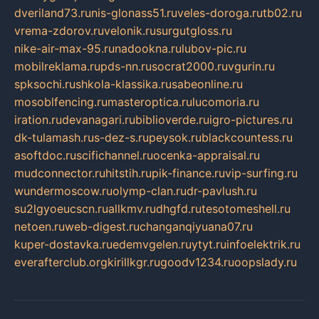
dveriland73.ru
nis-glonass51.ru
veles-doroga.ru
tb02.ru
vrema-zdorov.ru
velonik.ru
surgutgloss.ru
nike-air-max-95.ru
nadookna.ru
lubov-pic.ru
mobilreklama.ru
pds-nn.ru
socrat2000.ru
vgurin.ru
spksochi.ru
shkola-klassika.ru
sabeonline.ru
mosoblfencing.ru
masteroptica.ru
lucomoria.ru
iration.ru
devanagari.ru
biblioverde.ru
igro-pictures.ru
dk-tulamash.ru
s-dez-s.ru
peysok.ru
blackcountess.ru
asoftdoc.ru
scifichannel.ru
ocenka-appraisal.ru
mudconnector.ru
hitstih.ru
pik-finance.ru
vip-surfing.ru
wundermoscow.ru
olymp-clan.ru
dr-pavlush.ru
su2lgyoeucscn.ru
allkmv.ru
dhgfd.ru
tesotomeshell.ru
netoen.ru
web-digest.ru
changanqiyuana07.ru
kuper-dostavka.ru
edemvgelen.ru
ytyt.ru
infoelektrik.ru
everafterclub.org
kirillkgr.ru
goodv1234.ru
oopslady.ru