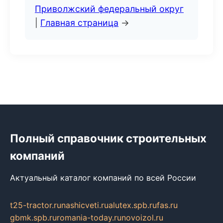
Приволжский федеральный округ
|
Главная страница
→
Полный справочник строительных
компаний
Актуальный каталог компаний по всей России
t25-tractor.ru
nashicveti.ru
alutex.spb.ru
fas.ru
gbmk.spb.ru
romania-today.ru
novoizol.ru