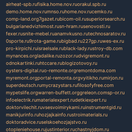
airheat-spb.ru
fisika.home.nov.ru
orakul.spb.ru
demo.home.nov.ru
mnso.ru
home.nov.ru
cemko.ru
comp-land.org
7gazet.ru
bicom-oil.ru
superiorsearch.ru
bulgarianedvizhimost.ru
sn-hram.ru
senovosti.ru
fexer.ru
snite-mebel.ru
anamvkusno.ru
technosaratov.ru
0sporte.ru
9rota-game.ru
bigbad.ru
227gp.ru
wes-ex.ru
pro-kirpichi.ru
israelsale.ru
black-lady.ru
stroy-db.com
mynances.org
ladalike.ru
zozor.ru
dvigremont.ru
odnokartinki.ru
htccare.ru
blogizotovoy.ru
oysters-digital.ru
o-remonte.org
remontdoma.com
myremont.org
portal-remonta.org
vyitikho.ru
mirjon.ru
superdeutsch.ru
mycrazystars.ru
filosofyfree.com
mypetslife.org
warren-buffett.org
greleon.com
sp-or.ru
infoelectrik.ru
materialexpert.ru
detkiexpert.ru
doktorvilechit.ru
vsesvoimirykami.ru
instrumentgid.ru
manikjurinfo.ru
hozjajkainfo.ru
stroimaterials.ru
doktoradvice.ru
selskoehozjajstvo.ru
otopleniehouse.ru
justinterior.ru
chastnyjdom.ru