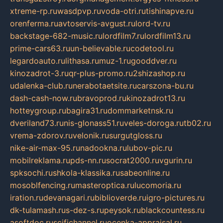
xtreme-rp.ru
wasdpvp.ru
voda-otri.ru
tishinapve.ru
orenferma.ru
avtoservis-avgust.ru
lord-tv.ru
backstage-682-music.ru
lordfilm7.ru
lordfilm13.ru
prime-cars63.ru
un-believable.ru
codetool.ru
legardoauto.ru
lithasa.ru
muz-1.ru
gooddver.ru
kinozadrot-3.ru
qr-plus-promo.ru
2shizashop.ru
udalenka-club.ru
nerabotaetsite.ru
carszona-bu.ru
dash-cash-now.ru
bravoprod.ru
kinozadrot13.ru
hotteygroup.ru
bagira31.ru
dommarketnsk.ru
dveriland73.ru
nis-glonass51.ru
veles-doroga.ru
tb02.ru
vrema-zdorov.ru
velonik.ru
surgutgloss.ru
nike-air-max-95.ru
nadookna.ru
lubov-pic.ru
mobilreklama.ru
pds-nn.ru
socrat2000.ru
vgurin.ru
spksochi.ru
shkola-klassika.ru
sabeonline.ru
mosoblfencing.ru
masteroptica.ru
lucomoria.ru
iration.ru
devanagari.ru
biblioverde.ru
igro-pictures.ru
dk-tulamash.ru
s-dez-s.ru
peysok.ru
blackcountess.ru
asoftdoc.ru
scifichannel.ru
ocenka-appraisal.ru