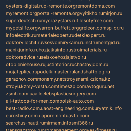
oysters-digital.ru
o-remonte.org
remontdoma.com
myremont.org
portal-remonta.org
vyitikho.ru
mirjon.ru
superdeutsch.ru
mycrazystars.ru
filosofyfree.com
mypetslife.org
warren-buffett.org
greleon.com
sp-or.ru
infoelectrik.ru
materialexpert.ru
detkiexpert.ru
doktorvilechit.ru
vsesvoimirykami.ru
instrumentgid.ru
manikjurinfo.ru
hozjajkainfo.ru
stroimaterials.ru
doktoradvice.ru
selskoehozjajstvo.ru
otopleniehouse.ru
justinterior.ru
chastnyjdom.ru
mojateplica.ru
podelkimaster.ru
landshaftblog.ru
garazhov.com
monamy.net
stroysnami.kz
lcna.kz
stroyu.kz
my-vesta.com
timeszp.com
avtoguru.net
zsmh.com.ua
allcelebsplasticsurgery.com
all-tattoos-for-men.com
poisk-auto.com
best-radio.com.ua
ost-engineering.com
kuryatnik.info
euroshiny.com.ua
poremontuavto.com
searchus-nauti.ru
mirmam.info
smi366.ru
transgazstroy.ru
orgmanagement.org
yes-fitness.ru