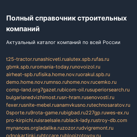
Полный справочник строительных
компаний
Актуальный каталог компаний по всей России
t25-tractor.ru
nashicveti.ru
alutex.spb.ru
fas.ru
gbmk.spb.ru
romania-today.ru
novoizol.ru
airheat-spb.ru
fisika.home.nov.ru
orakul.spb.ru
demo.home.nov.ru
mnso.ru
home.nov.ru
cemko.ru
comp-land.org
7gazet.ru
bicom-oil.ru
superiorsearch.ru
bulgarianedvizhimost.ru
sn-hram.ru
senovosti.ru
fexer.ru
snite-mebel.ru
anamvkusno.ru
technosaratov.ru
0sporte.ru
9rota-game.ru
bigbad.ru
227gp.ru
wes-ex.ru
pro-kirpichi.ru
israelsale.ru
black-lady.ru
stroy-db.com
mynances.org
ladalike.ru
zozor.ru
dvigremont.ru
odnokartinki.ru
htccare.ru
blogizotovoy.ru