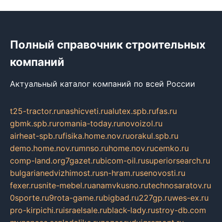
Полный справочник строительных
компаний
Актуальный каталог компаний по всей России
t25-tractor.ru
nashicveti.ru
alutex.spb.ru
fas.ru
gbmk.spb.ru
romania-today.ru
novoizol.ru
airheat-spb.ru
fisika.home.nov.ru
orakul.spb.ru
demo.home.nov.ru
mnso.ru
home.nov.ru
cemko.ru
comp-land.org
7gazet.ru
bicom-oil.ru
superiorsearch.ru
bulgarianedvizhimost.ru
sn-hram.ru
senovosti.ru
fexer.ru
snite-mebel.ru
anamvkusno.ru
technosaratov.ru
0sporte.ru
9rota-game.ru
bigbad.ru
227gp.ru
wes-ex.ru
pro-kirpichi.ru
israelsale.ru
black-lady.ru
stroy-db.com