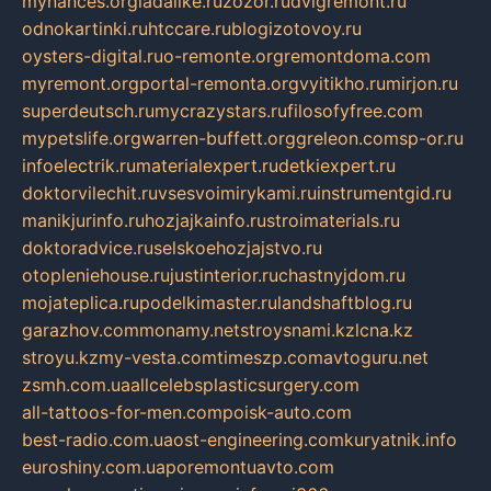
mynances.org
ladalike.ru
zozor.ru
dvigremont.ru
odnokartinki.ru
htccare.ru
blogizotovoy.ru
oysters-digital.ru
o-remonte.org
remontdoma.com
myremont.org
portal-remonta.org
vyitikho.ru
mirjon.ru
superdeutsch.ru
mycrazystars.ru
filosofyfree.com
mypetslife.org
warren-buffett.org
greleon.com
sp-or.ru
infoelectrik.ru
materialexpert.ru
detkiexpert.ru
doktorvilechit.ru
vsesvoimirykami.ru
instrumentgid.ru
manikjurinfo.ru
hozjajkainfo.ru
stroimaterials.ru
doktoradvice.ru
selskoehozjajstvo.ru
otopleniehouse.ru
justinterior.ru
chastnyjdom.ru
mojateplica.ru
podelkimaster.ru
landshaftblog.ru
garazhov.com
monamy.net
stroysnami.kz
lcna.kz
stroyu.kz
my-vesta.com
timeszp.com
avtoguru.net
zsmh.com.ua
allcelebsplasticsurgery.com
all-tattoos-for-men.com
poisk-auto.com
best-radio.com.ua
ost-engineering.com
kuryatnik.info
euroshiny.com.ua
poremontuavto.com