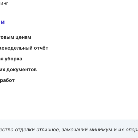
динг
ми
птовым ценам
женедельный отчёт
ая уборка
их документов
 работ
чество отделки отличное, замечаний минимум и их опер