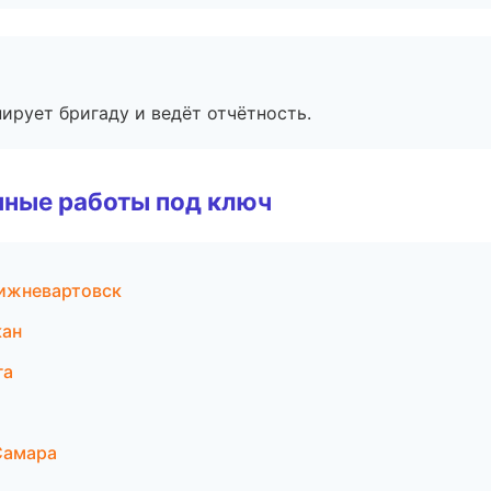
ирует бригаду и ведёт отчётность.
чные работы под ключ
ижневартовск
кан
га
Самара