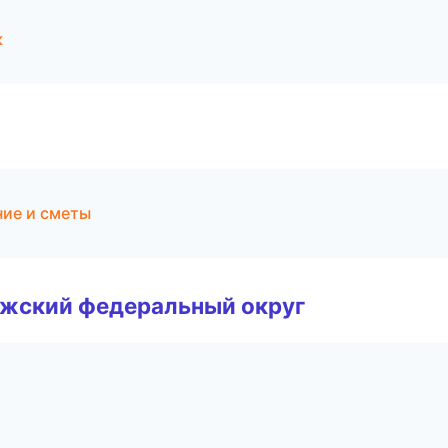
к
ие и сметы
лжский федеральный округ