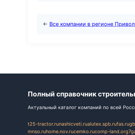
←
Все компании в регионе Приво
Полный справочник строитель
Актуальный каталог компаний по всей Рос
t25-tractor.ru
nashicveti.ru
alutex.spb.ru
fas.ru
gb
mnso.ru
home.nov.ru
cemko.ru
comp-land.org
7g