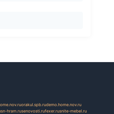
home.nov.ru
orakul.spb.ru
demo.home.nov.ru
u
sn-hram.ru
senovosti.ru
fexer.ru
snite-mebel.ru