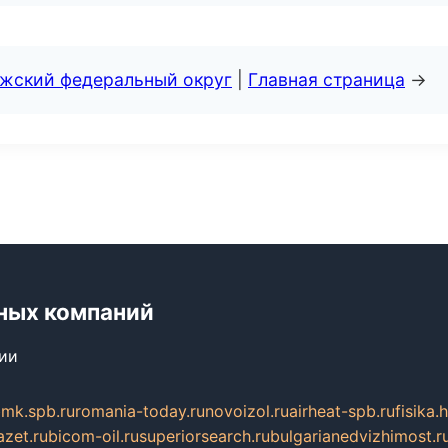
лжский федеральный округ
|
Главная страница
→
ных компаний
сии
mk.spb.ru
romania-today.ru
novoizol.ru
airheat-spb.ru
fisika.
azet.ru
bicom-oil.ru
superiorsearch.ru
bulgarianedvizhimost.r