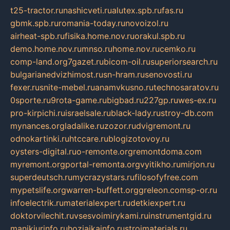
t25-tractor.ru
nashicveti.ru
alutex.spb.ru
fas.ru
gbmk.spb.ru
romania-today.ru
novoizol.ru
airheat-spb.ru
fisika.home.nov.ru
orakul.spb.ru
demo.home.nov.ru
mnso.ru
home.nov.ru
cemko.ru
comp-land.org
7gazet.ru
bicom-oil.ru
superiorsearch.ru
bulgarianedvizhimost.ru
sn-hram.ru
senovosti.ru
fexer.ru
snite-mebel.ru
anamvkusno.ru
technosaratov.ru
0sporte.ru
9rota-game.ru
bigbad.ru
227gp.ru
wes-ex.ru
pro-kirpichi.ru
israelsale.ru
black-lady.ru
stroy-db.com
mynances.org
ladalike.ru
zozor.ru
dvigremont.ru
odnokartinki.ru
htccare.ru
blogizotovoy.ru
oysters-digital.ru
o-remonte.org
remontdoma.com
myremont.org
portal-remonta.org
vyitikho.ru
mirjon.ru
superdeutsch.ru
mycrazystars.ru
filosofyfree.com
mypetslife.org
warren-buffett.org
greleon.com
sp-or.ru
infoelectrik.ru
materialexpert.ru
detkiexpert.ru
doktorvilechit.ru
vsesvoimirykami.ru
instrumentgid.ru
manikjurinfo.ru
hozjajkainfo.ru
stroimaterials.ru