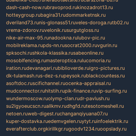
dash-cash-now.ru
bravoprod.ru
kinozadrot13.ru
hotteygroup.ru
bagira31.ru
dommarketnsk.ru
dveriland73.ru
nis-glonass51.ru
veles-doroga.ru
tb02.ru
vrema-zdorov.ru
velonik.ru
surgutgloss.ru
nike-air-max-95.ru
nadookna.ru
lubov-pic.ru
mobilreklama.ru
pds-nn.ru
socrat2000.ru
vgurin.ru
spksochi.ru
shkola-klassika.ru
sabeonline.ru
mosoblfencing.ru
masteroptica.ru
lucomoria.ru
iration.ru
devanagari.ru
biblioverde.ru
igro-pictures.ru
dk-tulamash.ru
s-dez-s.ru
peysok.ru
blackcountess.ru
asoftdoc.ru
scifichannel.ru
ocenka-appraisal.ru
mudconnector.ru
hitstih.ru
pik-finance.ru
vip-surfing.ru
wundermoscow.ru
olymp-clan.ru
dr-pavlush.ru
su2lgyoeucscn.ru
allkmv.ru
dhgfd.ru
tesotomeshell.ru
netoen.ru
web-digest.ru
changanqiyuana07.ru
kuper-dostavka.ru
edemvgelen.ru
ytyt.ru
infoelektrik.ru
everafterclub.org
kirillkgr.ru
goodv1234.ru
oopslady.ru