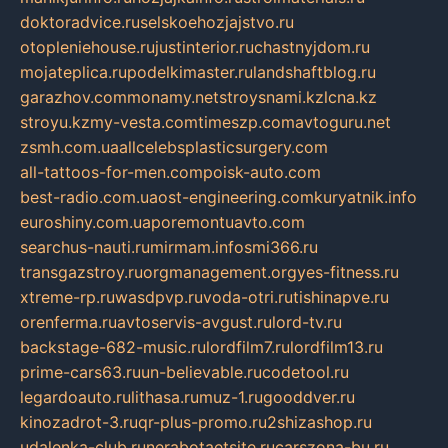
doktoradvice.ru
selskoehozjajstvo.ru
otopleniehouse.ru
justinterior.ru
chastnyjdom.ru
mojateplica.ru
podelkimaster.ru
landshaftblog.ru
garazhov.com
monamy.net
stroysnami.kz
lcna.kz
stroyu.kz
my-vesta.com
timeszp.com
avtoguru.net
zsmh.com.ua
allcelebsplasticsurgery.com
all-tattoos-for-men.com
poisk-auto.com
best-radio.com.ua
ost-engineering.com
kuryatnik.info
euroshiny.com.ua
poremontuavto.com
searchus-nauti.ru
mirmam.info
smi366.ru
transgazstroy.ru
orgmanagement.org
yes-fitness.ru
xtreme-rp.ru
wasdpvp.ru
voda-otri.ru
tishinapve.ru
orenferma.ru
avtoservis-avgust.ru
lord-tv.ru
backstage-682-music.ru
lordfilm7.ru
lordfilm13.ru
prime-cars63.ru
un-believable.ru
codetool.ru
legardoauto.ru
lithasa.ru
muz-1.ru
gooddver.ru
kinozadrot-3.ru
qr-plus-promo.ru
2shizashop.ru
udalenka-club.ru
nerabotaetsite.ru
carszona-bu.ru