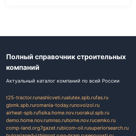
Полный справочник строительных
компаний
Актуальный каталог компаний по всей России
t25-tractor.ru
nashicveti.ru
alutex.spb.ru
fas.ru
gbmk.spb.ru
romania-today.ru
novoizol.ru
airheat-spb.ru
fisika.home.nov.ru
orakul.spb.ru
demo.home.nov.ru
mnso.ru
home.nov.ru
cemko.ru
comp-land.org
7gazet.ru
bicom-oil.ru
superiorsearch.ru
bulgarianedvizhimost.ru
sn-hram.ru
senovosti.ru