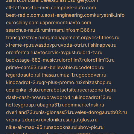
zsmh.com.ua
allcelebsplasticsurgery.com
all-tattoos-for-men.com
poisk-auto.com
best-radio.com.ua
ost-engineering.com
kuryatnik.info
euroshiny.com.ua
poremontuavto.com
searchus-nauti.ru
mirmam.info
smi366.ru
transgazstroy.ru
orgmanagement.org
yes-fitness.ru
xtreme-rp.ru
wasdpvp.ru
voda-otri.ru
tishinapve.ru
orenferma.ru
avtoservis-avgust.ru
lord-tv.ru
backstage-682-music.ru
lordfilm7.ru
lordfilm13.ru
prime-cars63.ru
un-believable.ru
codetool.ru
legardoauto.ru
lithasa.ru
muz-1.ru
gooddver.ru
kinozadrot-3.ru
qr-plus-promo.ru
2shizashop.ru
udalenka-club.ru
nerabotaetsite.ru
carszona-bu.ru
dash-cash-now.ru
bravoprod.ru
kinozadrot13.ru
hotteygroup.ru
bagira31.ru
dommarketnsk.ru
dveriland73.ru
nis-glonass51.ru
veles-doroga.ru
tb02.ru
vrema-zdorov.ru
velonik.ru
surgutgloss.ru
nike-air-max-95.ru
nadookna.ru
lubov-pic.ru