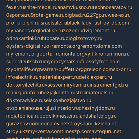
fexer.ru
snite-mebel.ru
anamvkusno.ru
technosaratov.ru
0sporte.ru
9rota-game.ru
bigbad.ru
227gp.ru
wes-ex.ru
pro-kirpichi.ru
israelsale.ru
black-lady.ru
stroy-db.com
mynances.org
ladalike.ru
zozor.ru
dvigremont.ru
odnokartinki.ru
htccare.ru
blogizotovoy.ru
oysters-digital.ru
o-remonte.org
remontdoma.com
myremont.org
portal-remonta.org
vyitikho.ru
mirjon.ru
superdeutsch.ru
mycrazystars.ru
filosofyfree.com
mypetslife.org
warren-buffett.org
greleon.com
sp-or.ru
infoelectrik.ru
materialexpert.ru
detkiexpert.ru
doktorvilechit.ru
vsesvoimirykami.ru
instrumentgid.ru
manikjurinfo.ru
hozjajkainfo.ru
stroimaterials.ru
doktoradvice.ru
selskoehozjajstvo.ru
otopleniehouse.ru
justinterior.ru
chastnyjdom.ru
mojateplica.ru
podelkimaster.ru
landshaftblog.ru
garazhov.com
monamy.net
stroysnami.kz
lcna.kz
stroyu.kz
my-vesta.com
timeszp.com
avtoguru.net