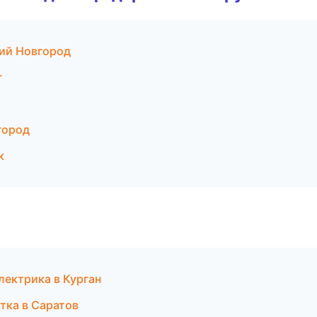
ий Новгород
г
город
к
лектрика в Курган
тка в Саратов