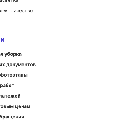
одсветка
электричество
ми
ая уборка
их документов
 фотоэтапы
 работ
платежей
птовым ценам
обращения