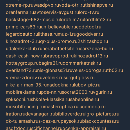
xtreme-rp.ru
wasdpvp.ru
voda-otri.ru
tishinapve.ru
orenferma.ru
avtoservis-avgust.ru
lord-tv.ru
backstage-682-music.ru
lordfilm7.ru
lordfilm13.ru
prime-cars63.ru
un-believable.ru
codetool.ru
legardoauto.ru
lithasa.ru
muz-1.ru
gooddver.ru
kinozadrot-3.ru
qr-plus-promo.ru
2shizashop.ru
udalenka-club.ru
nerabotaetsite.ru
carszona-bu.ru
dash-cash-now.ru
bravoprod.ru
kinozadrot13.ru
hotteygroup.ru
bagira31.ru
dommarketnsk.ru
dveriland73.ru
nis-glonass51.ru
veles-doroga.ru
tb02.ru
vrema-zdorov.ru
velonik.ru
surgutgloss.ru
nike-air-max-95.ru
nadookna.ru
lubov-pic.ru
mobilreklama.ru
pds-nn.ru
socrat2000.ru
vgurin.ru
spksochi.ru
shkola-klassika.ru
sabeonline.ru
mosoblfencing.ru
masteroptica.ru
lucomoria.ru
iration.ru
devanagari.ru
biblioverde.ru
igro-pictures.ru
dk-tulamash.ru
s-dez-s.ru
peysok.ru
blackcountess.ru
asoftdoc.ru
scifichannel.ru
ocenka-appraisal.ru