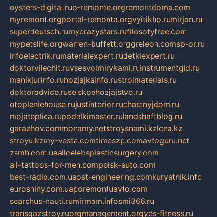
oysters-digital.ru
o-remonte.org
remontdoma.com
myremont.org
portal-remonta.org
vyitikho.ru
mirjon.ru
superdeutsch.ru
mycrazystars.ru
filosofyfree.com
mypetslife.org
warren-buffett.org
greleon.com
sp-or.ru
infoelectrik.ru
materialexpert.ru
detkiexpert.ru
doktorvilechit.ru
vsesvoimirykami.ru
instrumentgid.ru
manikjurinfo.ru
hozjajkainfo.ru
stroimaterials.ru
doktoradvice.ru
selskoehozjajstvo.ru
otopleniehouse.ru
justinterior.ru
chastnyjdom.ru
mojateplica.ru
podelkimaster.ru
landshaftblog.ru
garazhov.com
monamy.net
stroysnami.kz
lcna.kz
stroyu.kz
my-vesta.com
timeszp.com
avtoguru.net
zsmh.com.ua
allcelebsplasticsurgery.com
all-tattoos-for-men.com
poisk-auto.com
best-radio.com.ua
ost-engineering.com
kuryatnik.info
euroshiny.com.ua
poremontuavto.com
searchus-nauti.ru
mirmam.info
smi366.ru
transgazstroy.ru
orgmanagement.org
yes-fitness.ru