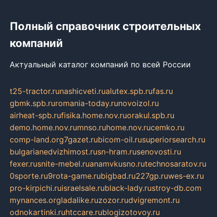
Полный справочник строительных
компаний
Актуальный каталог компаний по всей России
t25-tractor.ru
nashicveti.ru
alutex.spb.ru
fas.ru
gbmk.spb.ru
romania-today.ru
novoizol.ru
airheat-spb.ru
fisika.home.nov.ru
orakul.spb.ru
demo.home.nov.ru
mnso.ru
home.nov.ru
cemko.ru
comp-land.org
7gazet.ru
bicom-oil.ru
superiorsearch.ru
bulgarianedvizhimost.ru
sn-hram.ru
senovosti.ru
fexer.ru
snite-mebel.ru
anamvkusno.ru
technosaratov.ru
0sporte.ru
9rota-game.ru
bigbad.ru
227gp.ru
wes-ex.ru
pro-kirpichi.ru
israelsale.ru
black-lady.ru
stroy-db.com
mynances.org
ladalike.ru
zozor.ru
dvigremont.ru
odnokartinki.ru
htccare.ru
blogizotovoy.ru