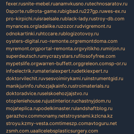
fexer.ru
snite-mebel.ru
anamvkusno.ru
technosaratov.ru
0sporte.ru
9rota-game.ru
bigbad.ru
227gp.ru
wes-ex.ru
pro-kirpichi.ru
israelsale.ru
black-lady.ru
stroy-db.com
mynances.org
ladalike.ru
zozor.ru
dvigremont.ru
odnokartinki.ru
htccare.ru
blogizotovoy.ru
oysters-digital.ru
o-remonte.org
remontdoma.com
myremont.org
portal-remonta.org
vyitikho.ru
mirjon.ru
superdeutsch.ru
mycrazystars.ru
filosofyfree.com
mypetslife.org
warren-buffett.org
greleon.com
sp-or.ru
infoelectrik.ru
materialexpert.ru
detkiexpert.ru
doktorvilechit.ru
vsesvoimirykami.ru
instrumentgid.ru
manikjurinfo.ru
hozjajkainfo.ru
stroimaterials.ru
doktoradvice.ru
selskoehozjajstvo.ru
otopleniehouse.ru
justinterior.ru
chastnyjdom.ru
mojateplica.ru
podelkimaster.ru
landshaftblog.ru
garazhov.com
monamy.net
stroysnami.kz
lcna.kz
stroyu.kz
my-vesta.com
timeszp.com
avtoguru.net
zsmh.com.ua
allcelebsplasticsurgery.com