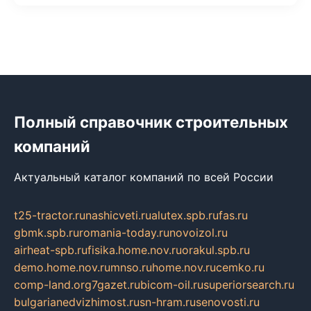
Полный справочник строительных
компаний
Актуальный каталог компаний по всей России
t25-tractor.ru
nashicveti.ru
alutex.spb.ru
fas.ru
gbmk.spb.ru
romania-today.ru
novoizol.ru
airheat-spb.ru
fisika.home.nov.ru
orakul.spb.ru
demo.home.nov.ru
mnso.ru
home.nov.ru
cemko.ru
comp-land.org
7gazet.ru
bicom-oil.ru
superiorsearch.ru
bulgarianedvizhimost.ru
sn-hram.ru
senovosti.ru