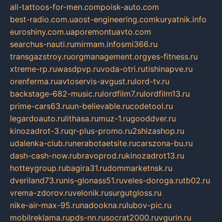
all-tattoos-for-men.com
poisk-auto.com
best-radio.com.ua
ost-engineering.com
kuryatnik.info
euroshiny.com.ua
poremontuavto.com
searchus-nauti.ru
mirmam.info
smi366.ru
transgazstroy.ru
orgmanagement.org
yes-fitness.ru
xtreme-rp.ru
wasdpvp.ru
voda-otri.ru
tishinapve.ru
orenferma.ru
avtoservis-avgust.ru
lord-tv.ru
backstage-682-music.ru
lordfilm7.ru
lordfilm13.ru
prime-cars63.ru
un-believable.ru
codetool.ru
legardoauto.ru
lithasa.ru
muz-1.ru
gooddver.ru
kinozadrot-3.ru
qr-plus-promo.ru
2shizashop.ru
udalenka-club.ru
nerabotaetsite.ru
carszona-bu.ru
dash-cash-now.ru
bravoprod.ru
kinozadrot13.ru
hotteygroup.ru
bagira31.ru
dommarketnsk.ru
dveriland73.ru
nis-glonass51.ru
veles-doroga.ru
tb02.ru
vrema-zdorov.ru
velonik.ru
surgutgloss.ru
nike-air-max-95.ru
nadookna.ru
lubov-pic.ru
mobilreklama.ru
pds-nn.ru
socrat2000.ru
vgurin.ru