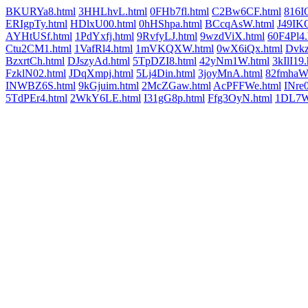
BKURYa8.html
3HHLhvL.html
0FHb7fl.html
C2Bw6CF.html
816I
ERIgpTy.html
HDlxU00.html
0hHShpa.html
BCcqAsW.html
J49IK
AYHtUSf.html
1PdYxfj.html
9RvfyLJ.html
9wzdViX.html
60F4Pl4.
Ctu2CM1.html
1VafRl4.html
1mVKQXW.html
0wX6iQx.html
Dvk
BzxrtCh.html
DJszyAd.html
5TpDZI8.html
42yNm1W.html
3kIlI19.
FzklN02.html
JDqXmpj.html
5Lj4Din.html
3joyMnA.html
82fmhaW
INWBZ6S.html
9kGjuim.html
2McZGaw.html
AcPFFWe.html
INre
5TdPEr4.html
2WkY6LE.html
I31gG8p.html
Ffg3OyN.html
1DL7W