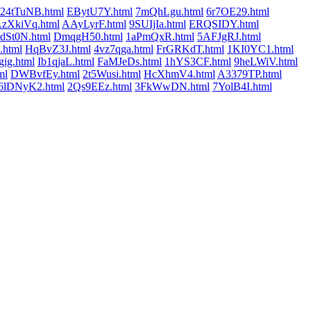
24tTuNB.html
EBytU7Y.html
7mQhLgu.html
6r7OE29.html
zXkiVq.html
AAyLyrF.html
9SUIjIa.html
ERQSIDY.html
dSt0N.html
DmqgH50.html
1aPmQxR.html
5AFJgRJ.html
html
HqBvZ3J.html
4vz7qga.html
FrGRKdT.html
1KI0YC1.html
gig.html
Ib1qjaL.html
FaMJeDs.html
1hYS3CF.html
9heLWiV.html
ml
DWBvfEy.html
2t5Wusi.html
HcXhmV4.html
A3379TP.html
6lDNyK2.html
2Qs9EEz.html
3FkWwDN.html
7YolB4I.html