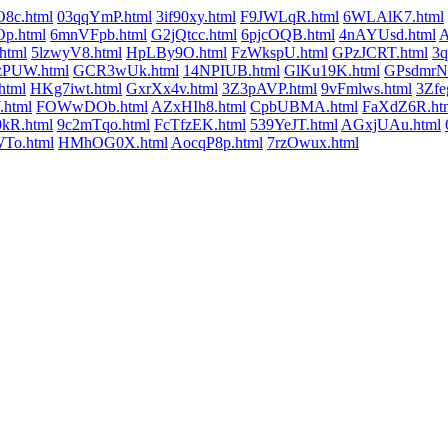
O8c.html
03qqYmP.html
3if90xy.html
F9JWLqR.html
6WLAlK7.html
Op.html
6mnVFpb.html
G2jQtcc.html
6pjcOQB.html
4nAYUsd.html
A
html
5lzwyV8.html
HpLBy9O.html
FzWkspU.html
GPzJCRT.html
3q
zPUW.html
GCR3wUk.html
14NPIUB.html
GlKu19K.html
GPsdmrN.
html
HKg7iwt.html
GxrXx4v.html
3Z3pAVP.html
9vFmlws.html
3Zfe
.html
FOWwDOb.html
AZxHIh8.html
CpbUBMA.html
FaXdZ6R.ht
0kR.html
9c2mTqo.html
FcTfzEK.html
539YeJT.html
AGxjUAu.html
To.html
HMhOG0X.html
AocqP8p.html
7rzOwux.html