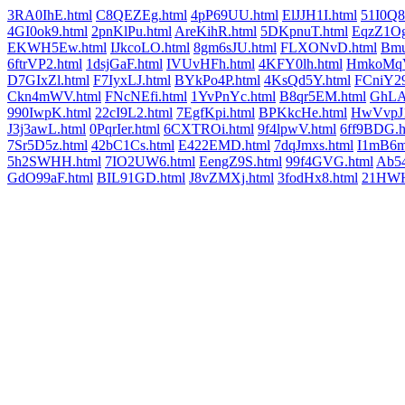
3RA0IhE.html
C8QEZEg.html
4pP69UU.html
ElJJH1I.html
51I0Q8
4GI0ok9.html
2pnKlPu.html
AreKihR.html
5DKpnuT.html
EqzZ1Og
EKWH5Ew.html
IJkcoLO.html
8gm6sJU.html
FLXONvD.html
Bm
6ftrVP2.html
1dsjGaF.html
IVUvHFh.html
4KFY0lh.html
HmkoMqV
D7GIxZl.html
F7IyxLJ.html
BYkPo4P.html
4KsQd5Y.html
FCniY29
Ckn4mWV.html
FNcNEfi.html
1YvPnYc.html
B8qr5EM.html
GhLA
990IwpK.html
22cI9L2.html
7EgfKpi.html
BPKkcHe.html
HwVvpJ1
J3j3awL.html
0PqrIer.html
6CXTROi.html
9f4lpwV.html
6ff9BDG.h
7Sr5D5z.html
42bC1Cs.html
E422EMD.html
7dqJmxs.html
I1mB6m
5h2SWHH.html
7IO2UW6.html
EengZ9S.html
99f4GVG.html
Ab54
GdO99aF.html
BIL91GD.html
J8vZMXj.html
3fodHx8.html
21HWH