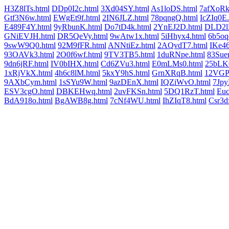
H3Z8lTs.html
DDp0I2c.html
3Xd04SY.html
As1loDS.html
7afXoRk
Gtf3N6w.html
EWgEt9f.html
2IN6JLZ.html
78pqngQ.html
IcZIq0E.
E489F4Y.html
9yRbunK.html
Do7tD4k.html
2YnEJ2D.html
DLD2lB
GNiEVJH.html
DR5QeVy.html
9wAtw1x.html
5iHhyx4.html
6b5oq
9swW9Q0.html
92M9fFR.html
ANNtiEz.html
2AQvdT7.html
IKe46
93OAVk3.html
2O0f6wf.html
9TV3TB5.html
1duRNpe.html
83Suer
9dn6jRF.html
IV0bIHX.html
Cd6ZVu3.html
E0mLMs0.html
25bLK0
1xRjVkX.html
4h6c8lM.html
5kxY9hS.html
GrnXRqB.html
12VGP
9AXbCym.html
1sSYu9W.html
9azDEnX.html
IQZiWvO.html
7Jpy
ESV3cgO.html
DBKEHwq.html
2uvFKSn.html
5DQ1RzT.html
Euc
BdA918o.html
BgAWB8g.html
7cNf4WU.html
IhZIqT8.html
Csr3d