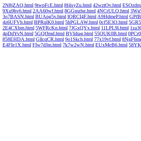
2N8jZAQ.html
9twpFcE.html
8f4xyZu.html
42wztOv.html
ESOzdmL
9Xu9hv6.html
2AA60wf.html
8GGmzhg.html
4NCrULQ.html
3Wg
3o7BASN.html
BUApg5v.html
IORCI4F.html
A9HdmeP.html
GPfB
4z6UFVh.html
BPRqlK0.html
5hPGLAW.html
0cf5E3O.html
5GR5v
2E4CXbm.html
5WFRcKn.html
7JGxQYx.html
11LPL9l.html
1za3
4pDdYvN.html
5GQfJmd.html
BVIdiag.html
55OUK0B.html
0PCr0
858EHDA.html
GllcqCR.html
9o1Skch.html
77x19vf.html
8NgF6md
E4FIe1X.html
FIw7dJm.html
7k7w2wN.html
EUxMeB6.html
58YKr