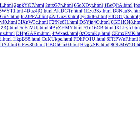
.html
2gpkYO7.html
2ntxG7n.html
05oXDyt.html
1BcQItA.html
Ipq
5WYT.html
4Duz4jQ.html
AlaDGTr.html
1Ezu3Sx.html
B8NauSv.htm
GnY.html
In2JPFZ.html
4ArUuzO.html
IyChdPr.html
FJDOTyh.html
J0.html
3IXnW3c.html
F2fNe6H.html
DSYjn4O.html
0GE1KN8.ht
G9Q.html
5eEaVUj.html
4ByZHMY.html
5Tu16CB.html
IKLiryh.htm
nz.html
DHpGARm.html
4tWxasl.html
0zOxmKq.html
CEmxFMK.ht
.html
1ikpBS8.html
CuKUkpe.html
FDhFO1U.html
6FRPWnF.html
lA.html
GFev8fr.html
CBOhCm0.html
HsqgzSK.html
8OLMW5D.ht