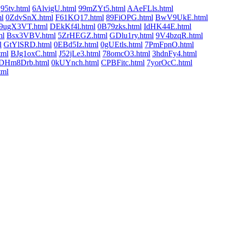
95tv.html
6AlvigU.html
99mZYt5.html
AAeFLls.html
l
0ZdvSnX.html
F61KQ17.html
89FiOPG.html
BwV9UkE.html
9ugX3VT.html
DEkKf4l.html
0B79zks.html
IdHK44E.html
ml
Bsx3VBV.html
5ZrHEGZ.html
GDlu1ry.html
9V4bzqR.html
l
GtYlSRD.html
0EBd5Iz.html
0gUEtls.html
7PmFpnO.html
ml
BJg1oxC.html
J52jLe3.html
78omcO3.html
3hdnFy4.html
DHm8Drb.html
0kUYnch.html
CPBFitc.html
7yorOcC.html
ml