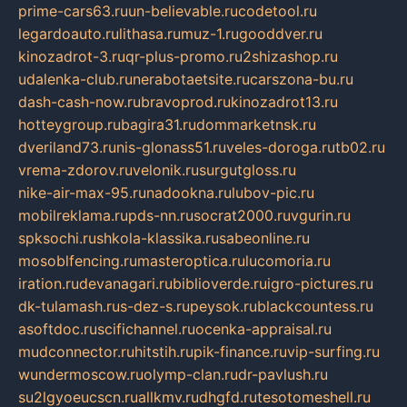
prime-cars63.ru
un-believable.ru
codetool.ru
legardoauto.ru
lithasa.ru
muz-1.ru
gooddver.ru
kinozadrot-3.ru
qr-plus-promo.ru
2shizashop.ru
udalenka-club.ru
nerabotaetsite.ru
carszona-bu.ru
dash-cash-now.ru
bravoprod.ru
kinozadrot13.ru
hotteygroup.ru
bagira31.ru
dommarketnsk.ru
dveriland73.ru
nis-glonass51.ru
veles-doroga.ru
tb02.ru
vrema-zdorov.ru
velonik.ru
surgutgloss.ru
nike-air-max-95.ru
nadookna.ru
lubov-pic.ru
mobilreklama.ru
pds-nn.ru
socrat2000.ru
vgurin.ru
spksochi.ru
shkola-klassika.ru
sabeonline.ru
mosoblfencing.ru
masteroptica.ru
lucomoria.ru
iration.ru
devanagari.ru
biblioverde.ru
igro-pictures.ru
dk-tulamash.ru
s-dez-s.ru
peysok.ru
blackcountess.ru
asoftdoc.ru
scifichannel.ru
ocenka-appraisal.ru
mudconnector.ru
hitstih.ru
pik-finance.ru
vip-surfing.ru
wundermoscow.ru
olymp-clan.ru
dr-pavlush.ru
su2lgyoeucscn.ru
allkmv.ru
dhgfd.ru
tesotomeshell.ru