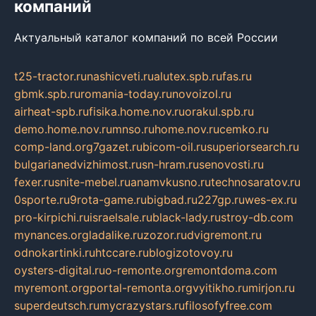
компаний
Актуальный каталог компаний по всей России
t25-tractor.ru
nashicveti.ru
alutex.spb.ru
fas.ru
gbmk.spb.ru
romania-today.ru
novoizol.ru
airheat-spb.ru
fisika.home.nov.ru
orakul.spb.ru
demo.home.nov.ru
mnso.ru
home.nov.ru
cemko.ru
comp-land.org
7gazet.ru
bicom-oil.ru
superiorsearch.ru
bulgarianedvizhimost.ru
sn-hram.ru
senovosti.ru
fexer.ru
snite-mebel.ru
anamvkusno.ru
technosaratov.ru
0sporte.ru
9rota-game.ru
bigbad.ru
227gp.ru
wes-ex.ru
pro-kirpichi.ru
israelsale.ru
black-lady.ru
stroy-db.com
mynances.org
ladalike.ru
zozor.ru
dvigremont.ru
odnokartinki.ru
htccare.ru
blogizotovoy.ru
oysters-digital.ru
o-remonte.org
remontdoma.com
myremont.org
portal-remonta.org
vyitikho.ru
mirjon.ru
superdeutsch.ru
mycrazystars.ru
filosofyfree.com