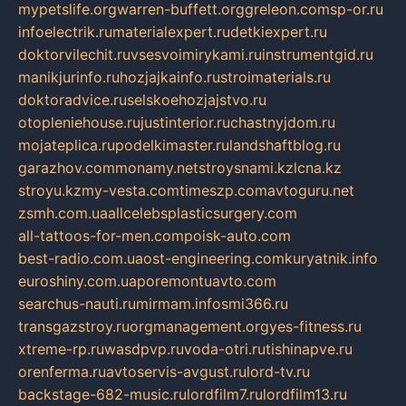
mypetslife.org
warren-buffett.org
greleon.com
sp-or.ru
infoelectrik.ru
materialexpert.ru
detkiexpert.ru
doktorvilechit.ru
vsesvoimirykami.ru
instrumentgid.ru
manikjurinfo.ru
hozjajkainfo.ru
stroimaterials.ru
doktoradvice.ru
selskoehozjajstvo.ru
otopleniehouse.ru
justinterior.ru
chastnyjdom.ru
mojateplica.ru
podelkimaster.ru
landshaftblog.ru
garazhov.com
monamy.net
stroysnami.kz
lcna.kz
stroyu.kz
my-vesta.com
timeszp.com
avtoguru.net
zsmh.com.ua
allcelebsplasticsurgery.com
all-tattoos-for-men.com
poisk-auto.com
best-radio.com.ua
ost-engineering.com
kuryatnik.info
euroshiny.com.ua
poremontuavto.com
searchus-nauti.ru
mirmam.info
smi366.ru
transgazstroy.ru
orgmanagement.org
yes-fitness.ru
xtreme-rp.ru
wasdpvp.ru
voda-otri.ru
tishinapve.ru
orenferma.ru
avtoservis-avgust.ru
lord-tv.ru
backstage-682-music.ru
lordfilm7.ru
lordfilm13.ru