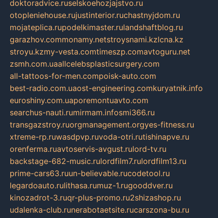
doktoradvice.ru
selskoehozjajstvo.ru
otopleniehouse.ru
justinterior.ru
chastnyjdom.ru
mojateplica.ru
podelkimaster.ru
landshaftblog.ru
garazhov.com
monamy.net
stroysnami.kz
lcna.kz
stroyu.kz
my-vesta.com
timeszp.com
avtoguru.net
zsmh.com.ua
allcelebsplasticsurgery.com
all-tattoos-for-men.com
poisk-auto.com
best-radio.com.ua
ost-engineering.com
kuryatnik.info
euroshiny.com.ua
poremontuavto.com
searchus-nauti.ru
mirmam.info
smi366.ru
transgazstroy.ru
orgmanagement.org
yes-fitness.ru
xtreme-rp.ru
wasdpvp.ru
voda-otri.ru
tishinapve.ru
orenferma.ru
avtoservis-avgust.ru
lord-tv.ru
backstage-682-music.ru
lordfilm7.ru
lordfilm13.ru
prime-cars63.ru
un-believable.ru
codetool.ru
legardoauto.ru
lithasa.ru
muz-1.ru
gooddver.ru
kinozadrot-3.ru
qr-plus-promo.ru
2shizashop.ru
udalenka-club.ru
nerabotaetsite.ru
carszona-bu.ru