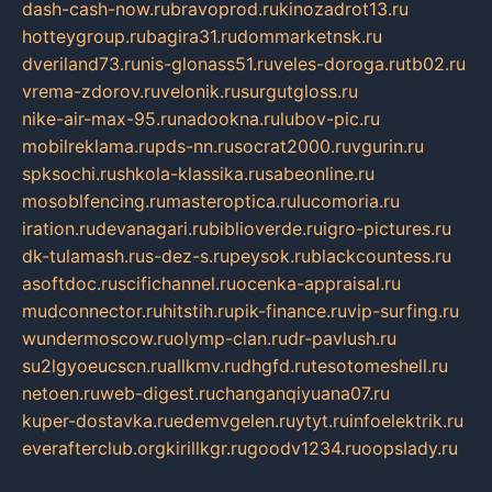
dash-cash-now.ru
bravoprod.ru
kinozadrot13.ru
hotteygroup.ru
bagira31.ru
dommarketnsk.ru
dveriland73.ru
nis-glonass51.ru
veles-doroga.ru
tb02.ru
vrema-zdorov.ru
velonik.ru
surgutgloss.ru
nike-air-max-95.ru
nadookna.ru
lubov-pic.ru
mobilreklama.ru
pds-nn.ru
socrat2000.ru
vgurin.ru
spksochi.ru
shkola-klassika.ru
sabeonline.ru
mosoblfencing.ru
masteroptica.ru
lucomoria.ru
iration.ru
devanagari.ru
biblioverde.ru
igro-pictures.ru
dk-tulamash.ru
s-dez-s.ru
peysok.ru
blackcountess.ru
asoftdoc.ru
scifichannel.ru
ocenka-appraisal.ru
mudconnector.ru
hitstih.ru
pik-finance.ru
vip-surfing.ru
wundermoscow.ru
olymp-clan.ru
dr-pavlush.ru
su2lgyoeucscn.ru
allkmv.ru
dhgfd.ru
tesotomeshell.ru
netoen.ru
web-digest.ru
changanqiyuana07.ru
kuper-dostavka.ru
edemvgelen.ru
ytyt.ru
infoelektrik.ru
everafterclub.org
kirillkgr.ru
goodv1234.ru
oopslady.ru