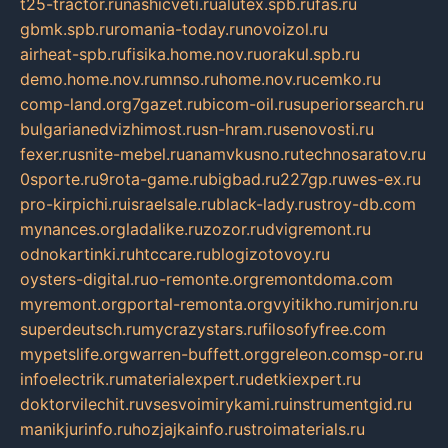
t25-tractor.ru
nashicveti.ru
alutex.spb.ru
fas.ru
gbmk.spb.ru
romania-today.ru
novoizol.ru
airheat-spb.ru
fisika.home.nov.ru
orakul.spb.ru
demo.home.nov.ru
mnso.ru
home.nov.ru
cemko.ru
comp-land.org
7gazet.ru
bicom-oil.ru
superiorsearch.ru
bulgarianedvizhimost.ru
sn-hram.ru
senovosti.ru
fexer.ru
snite-mebel.ru
anamvkusno.ru
technosaratov.ru
0sporte.ru
9rota-game.ru
bigbad.ru
227gp.ru
wes-ex.ru
pro-kirpichi.ru
israelsale.ru
black-lady.ru
stroy-db.com
mynances.org
ladalike.ru
zozor.ru
dvigremont.ru
odnokartinki.ru
htccare.ru
blogizotovoy.ru
oysters-digital.ru
o-remonte.org
remontdoma.com
myremont.org
portal-remonta.org
vyitikho.ru
mirjon.ru
superdeutsch.ru
mycrazystars.ru
filosofyfree.com
mypetslife.org
warren-buffett.org
greleon.com
sp-or.ru
infoelectrik.ru
materialexpert.ru
detkiexpert.ru
doktorvilechit.ru
vsesvoimirykami.ru
instrumentgid.ru
manikjurinfo.ru
hozjajkainfo.ru
stroimaterials.ru