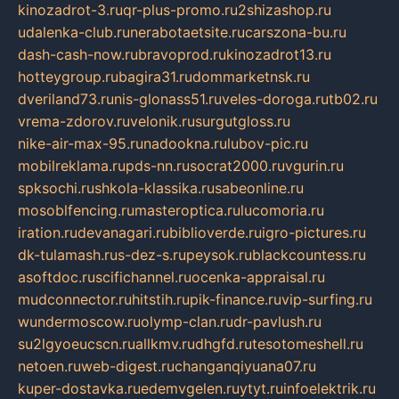
kinozadrot-3.ru
qr-plus-promo.ru
2shizashop.ru
udalenka-club.ru
nerabotaetsite.ru
carszona-bu.ru
dash-cash-now.ru
bravoprod.ru
kinozadrot13.ru
hotteygroup.ru
bagira31.ru
dommarketnsk.ru
dveriland73.ru
nis-glonass51.ru
veles-doroga.ru
tb02.ru
vrema-zdorov.ru
velonik.ru
surgutgloss.ru
nike-air-max-95.ru
nadookna.ru
lubov-pic.ru
mobilreklama.ru
pds-nn.ru
socrat2000.ru
vgurin.ru
spksochi.ru
shkola-klassika.ru
sabeonline.ru
mosoblfencing.ru
masteroptica.ru
lucomoria.ru
iration.ru
devanagari.ru
biblioverde.ru
igro-pictures.ru
dk-tulamash.ru
s-dez-s.ru
peysok.ru
blackcountess.ru
asoftdoc.ru
scifichannel.ru
ocenka-appraisal.ru
mudconnector.ru
hitstih.ru
pik-finance.ru
vip-surfing.ru
wundermoscow.ru
olymp-clan.ru
dr-pavlush.ru
su2lgyoeucscn.ru
allkmv.ru
dhgfd.ru
tesotomeshell.ru
netoen.ru
web-digest.ru
changanqiyuana07.ru
kuper-dostavka.ru
edemvgelen.ru
ytyt.ru
infoelektrik.ru