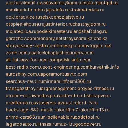
doktorvilechit.ru
vsesvoimirykami.ru
instrumentgid.ru
manikjurinfo.ru
hozjajkainfo.ru
stroimaterials.ru
doktoradvice.ru
selskoehozjajstvo.ru
otopleniehouse.ru
justinterior.ru
chastnyjdom.ru
mojateplica.ru
podelkimaster.ru
landshaftblog.ru
garazhov.com
monamy.net
stroysnami.kz
lcna.kz
stroyu.kz
my-vesta.com
timeszp.com
avtoguru.net
zsmh.com.ua
allcelebsplasticsurgery.com
all-tattoos-for-men.com
poisk-auto.com
best-radio.com.ua
ost-engineering.com
kuryatnik.info
euroshiny.com.ua
poremontuavto.com
searchus-nauti.ru
mirmam.info
smi366.ru
transgazstroy.ru
orgmanagement.org
yes-fitness.ru
xtreme-rp.ru
wasdpvp.ru
voda-otri.ru
tishinapve.ru
orenferma.ru
avtoservis-avgust.ru
lord-tv.ru
backstage-682-music.ru
lordfilm7.ru
lordfilm13.ru
prime-cars63.ru
un-believable.ru
codetool.ru
legardoauto.ru
lithasa.ru
muz-1.ru
gooddver.ru