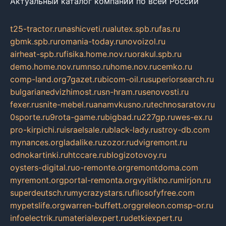
Актуальный каталог компаний по всей России
t25-tractor.ru
nashicveti.ru
alutex.spb.ru
fas.ru
gbmk.spb.ru
romania-today.ru
novoizol.ru
airheat-spb.ru
fisika.home.nov.ru
orakul.spb.ru
demo.home.nov.ru
mnso.ru
home.nov.ru
cemko.ru
comp-land.org
7gazet.ru
bicom-oil.ru
superiorsearch.ru
bulgarianedvizhimost.ru
sn-hram.ru
senovosti.ru
fexer.ru
snite-mebel.ru
anamvkusno.ru
technosaratov.ru
0sporte.ru
9rota-game.ru
bigbad.ru
227gp.ru
wes-ex.ru
pro-kirpichi.ru
israelsale.ru
black-lady.ru
stroy-db.com
mynances.org
ladalike.ru
zozor.ru
dvigremont.ru
odnokartinki.ru
htccare.ru
blogizotovoy.ru
oysters-digital.ru
o-remonte.org
remontdoma.com
myremont.org
portal-remonta.org
vyitikho.ru
mirjon.ru
superdeutsch.ru
mycrazystars.ru
filosofyfree.com
mypetslife.org
warren-buffett.org
greleon.com
sp-or.ru
infoelectrik.ru
materialexpert.ru
detkiexpert.ru