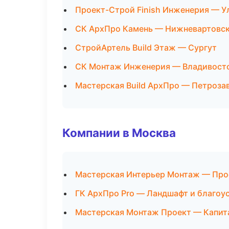
Проект-Строй Finish Инженерия — У
СК АрхПро Камень — Нижневартовс
СтройАртель Build Этаж — Сургут
СК Монтаж Инженерия — Владивост
Мастерская Build АрхПро — Петроза
Компании в Москва
Мастерская Интерьер Монтаж — Про
ГК АрхПро Pro — Ландшафт и благоу
Мастерская Монтаж Проект — Капит