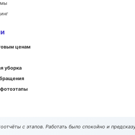
емы
динг
ми
птовым ценам
ая уборка
обращения
 фотоэтапы
оотчёты с этапов. Работать было спокойно и предсказ