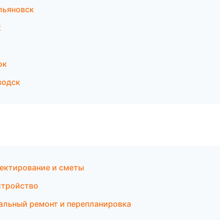
льяновск
к
ок
водск
ектирование и сметы
стройство
альный ремонт и перепланировка