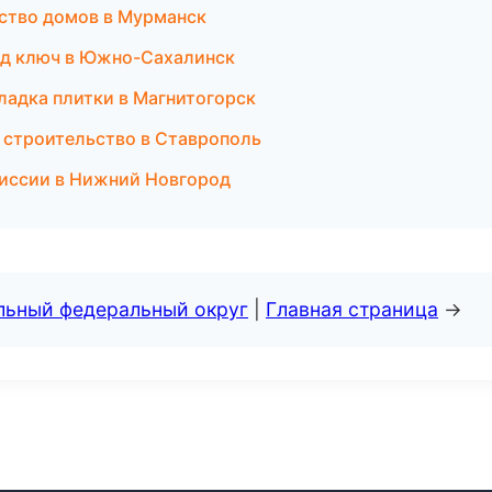
ство домов в Мурманск
под ключ в Южно-Сахалинск
ладка плитки в Магнитогорск
 строительство в Ставрополь
миссии в Нижний Новгород
альный федеральный округ
|
Главная страница
→