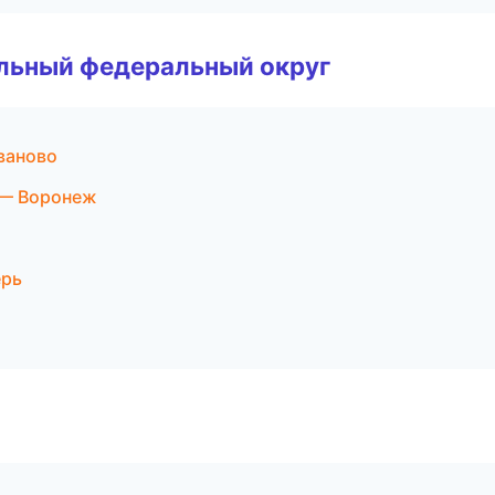
альный федеральный округ
ваново
 — Воронеж
ерь