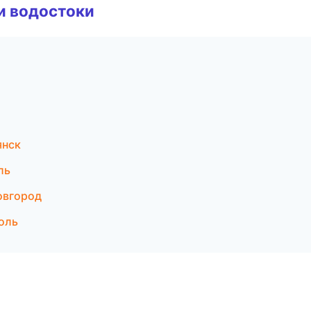
и водостоки
янск
ль
овгород
оль