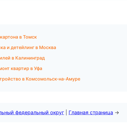
картона в Томск
йка и детейлинг в Москва
илей в Калининград
онт квартир в Уфа
стройство в Комсомольск-на-Амуре
альный федеральный округ
|
Главная страница
→