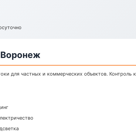
осуточно
в Воронеж
оки для частных и коммерческих объектов. Контроль к
динг
электричество
одсветка