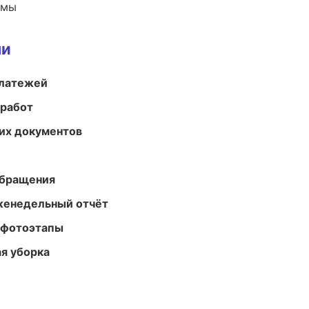
емы
ми
платежей
 работ
их документов
обращения
женедельный отчёт
 фотоэтапы
ая уборка