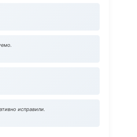
уемо.
ативно исправили.