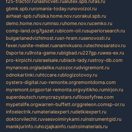
t25-tractor.ru
nashicveti.ru
alutex.spb.ru
fas.ru
gbmk.spb.ru
romania-today.ru
novoizol.ru
airheat-spb.ru
fisika.home.nov.ru
orakul.spb.ru
demo.home.nov.ru
mnso.ru
home.nov.ru
cemko.ru
comp-land.org
7gazet.ru
bicom-oil.ru
superiorsearch.ru
bulgarianedvizhimost.ru
sn-hram.ru
senovosti.ru
fexer.ru
snite-mebel.ru
anamvkusno.ru
technosaratov.ru
0sporte.ru
9rota-game.ru
bigbad.ru
227gp.ru
wes-ex.ru
pro-kirpichi.ru
israelsale.ru
black-lady.ru
stroy-db.com
mynances.org
ladalike.ru
zozor.ru
dvigremont.ru
odnokartinki.ru
htccare.ru
blogizotovoy.ru
oysters-digital.ru
o-remonte.org
remontdoma.com
myremont.org
portal-remonta.org
vyitikho.ru
mirjon.ru
superdeutsch.ru
mycrazystars.ru
filosofyfree.com
mypetslife.org
warren-buffett.org
greleon.com
sp-or.ru
infoelectrik.ru
materialexpert.ru
detkiexpert.ru
doktorvilechit.ru
vsesvoimirykami.ru
instrumentgid.ru
manikjurinfo.ru
hozjajkainfo.ru
stroimaterials.ru