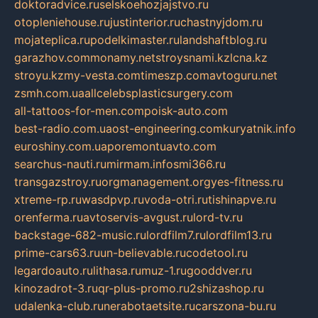
doktoradvice.ru
selskoehozjajstvo.ru
otopleniehouse.ru
justinterior.ru
chastnyjdom.ru
mojateplica.ru
podelkimaster.ru
landshaftblog.ru
garazhov.com
monamy.net
stroysnami.kz
lcna.kz
stroyu.kz
my-vesta.com
timeszp.com
avtoguru.net
zsmh.com.ua
allcelebsplasticsurgery.com
all-tattoos-for-men.com
poisk-auto.com
best-radio.com.ua
ost-engineering.com
kuryatnik.info
euroshiny.com.ua
poremontuavto.com
searchus-nauti.ru
mirmam.info
smi366.ru
transgazstroy.ru
orgmanagement.org
yes-fitness.ru
xtreme-rp.ru
wasdpvp.ru
voda-otri.ru
tishinapve.ru
orenferma.ru
avtoservis-avgust.ru
lord-tv.ru
backstage-682-music.ru
lordfilm7.ru
lordfilm13.ru
prime-cars63.ru
un-believable.ru
codetool.ru
legardoauto.ru
lithasa.ru
muz-1.ru
gooddver.ru
kinozadrot-3.ru
qr-plus-promo.ru
2shizashop.ru
udalenka-club.ru
nerabotaetsite.ru
carszona-bu.ru