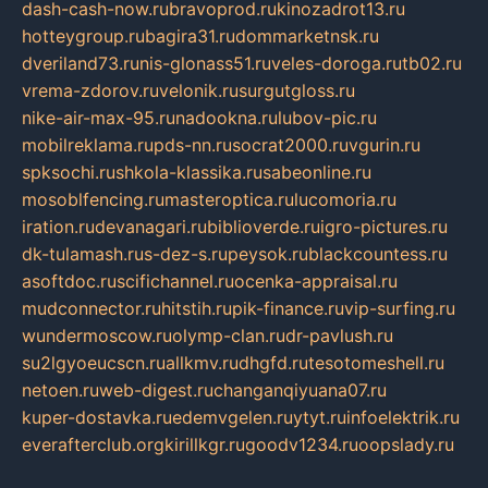
dash-cash-now.ru
bravoprod.ru
kinozadrot13.ru
hotteygroup.ru
bagira31.ru
dommarketnsk.ru
dveriland73.ru
nis-glonass51.ru
veles-doroga.ru
tb02.ru
vrema-zdorov.ru
velonik.ru
surgutgloss.ru
nike-air-max-95.ru
nadookna.ru
lubov-pic.ru
mobilreklama.ru
pds-nn.ru
socrat2000.ru
vgurin.ru
spksochi.ru
shkola-klassika.ru
sabeonline.ru
mosoblfencing.ru
masteroptica.ru
lucomoria.ru
iration.ru
devanagari.ru
biblioverde.ru
igro-pictures.ru
dk-tulamash.ru
s-dez-s.ru
peysok.ru
blackcountess.ru
asoftdoc.ru
scifichannel.ru
ocenka-appraisal.ru
mudconnector.ru
hitstih.ru
pik-finance.ru
vip-surfing.ru
wundermoscow.ru
olymp-clan.ru
dr-pavlush.ru
su2lgyoeucscn.ru
allkmv.ru
dhgfd.ru
tesotomeshell.ru
netoen.ru
web-digest.ru
changanqiyuana07.ru
kuper-dostavka.ru
edemvgelen.ru
ytyt.ru
infoelektrik.ru
everafterclub.org
kirillkgr.ru
goodv1234.ru
oopslady.ru