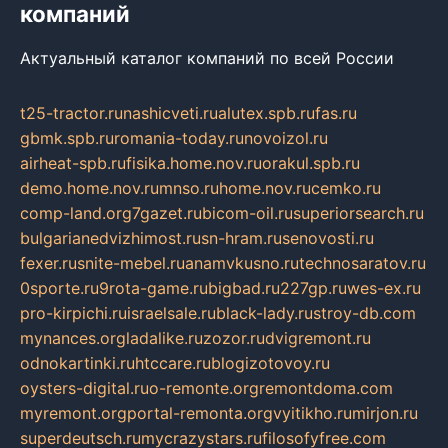
компаний
Актуальный каталог компаний по всей России
t25-tractor.ru
nashicveti.ru
alutex.spb.ru
fas.ru
gbmk.spb.ru
romania-today.ru
novoizol.ru
airheat-spb.ru
fisika.home.nov.ru
orakul.spb.ru
demo.home.nov.ru
mnso.ru
home.nov.ru
cemko.ru
comp-land.org
7gazet.ru
bicom-oil.ru
superiorsearch.ru
bulgarianedvizhimost.ru
sn-hram.ru
senovosti.ru
fexer.ru
snite-mebel.ru
anamvkusno.ru
technosaratov.ru
0sporte.ru
9rota-game.ru
bigbad.ru
227gp.ru
wes-ex.ru
pro-kirpichi.ru
israelsale.ru
black-lady.ru
stroy-db.com
mynances.org
ladalike.ru
zozor.ru
dvigremont.ru
odnokartinki.ru
htccare.ru
blogizotovoy.ru
oysters-digital.ru
o-remonte.org
remontdoma.com
myremont.org
portal-remonta.org
vyitikho.ru
mirjon.ru
superdeutsch.ru
mycrazystars.ru
filosofyfree.com