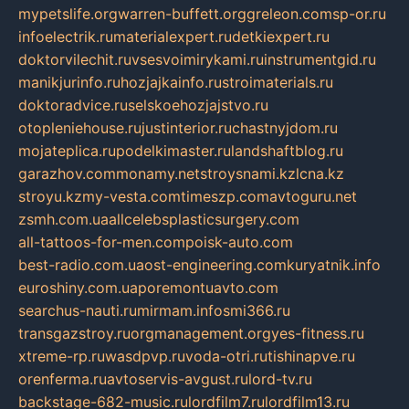
mypetslife.org
warren-buffett.org
greleon.com
sp-or.ru
infoelectrik.ru
materialexpert.ru
detkiexpert.ru
doktorvilechit.ru
vsesvoimirykami.ru
instrumentgid.ru
manikjurinfo.ru
hozjajkainfo.ru
stroimaterials.ru
doktoradvice.ru
selskoehozjajstvo.ru
otopleniehouse.ru
justinterior.ru
chastnyjdom.ru
mojateplica.ru
podelkimaster.ru
landshaftblog.ru
garazhov.com
monamy.net
stroysnami.kz
lcna.kz
stroyu.kz
my-vesta.com
timeszp.com
avtoguru.net
zsmh.com.ua
allcelebsplasticsurgery.com
all-tattoos-for-men.com
poisk-auto.com
best-radio.com.ua
ost-engineering.com
kuryatnik.info
euroshiny.com.ua
poremontuavto.com
searchus-nauti.ru
mirmam.info
smi366.ru
transgazstroy.ru
orgmanagement.org
yes-fitness.ru
xtreme-rp.ru
wasdpvp.ru
voda-otri.ru
tishinapve.ru
orenferma.ru
avtoservis-avgust.ru
lord-tv.ru
backstage-682-music.ru
lordfilm7.ru
lordfilm13.ru