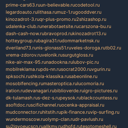
prime-cars63.ru
un-believable.ru
codetool.ru
legardoauto.ru
lithasa.ru
muz-1.ru
gooddver.ru
kinozadrot-3.ru
qr-plus-promo.ru
2shizashop.ru
udalenka-club.ru
nerabotaetsite.ru
carszona-bu.ru
dash-cash-now.ru
bravoprod.ru
kinozadrot13.ru
hotteygroup.ru
bagira31.ru
dommarketnsk.ru
dveriland73.ru
nis-glonass51.ru
veles-doroga.ru
tb02.ru
vrema-zdorov.ru
velonik.ru
surgutgloss.ru
nike-air-max-95.ru
nadookna.ru
lubov-pic.ru
mobilreklama.ru
pds-nn.ru
socrat2000.ru
vgurin.ru
spksochi.ru
shkola-klassika.ru
sabeonline.ru
mosoblfencing.ru
masteroptica.ru
lucomoria.ru
iration.ru
devanagari.ru
biblioverde.ru
igro-pictures.ru
dk-tulamash.ru
s-dez-s.ru
peysok.ru
blackcountess.ru
asoftdoc.ru
scifichannel.ru
ocenka-appraisal.ru
mudconnector.ru
hitstih.ru
pik-finance.ru
vip-surfing.ru
wundermoscow.ru
olymp-clan.ru
dr-pavlush.ru
su2lgyoeucscn.ru
allkmv.ru
dhgfd.ru
tesotomeshell.ru