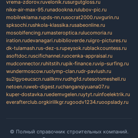
vrema-zdorov.ru
velonik.ru
surgutgloss.ru
nike-air-max-95.ru
nadookna.ru
lubov-pic.ru
mobilreklama.ru
pds-nn.ru
socrat2000.ru
vgurin.ru
spksochi.ru
shkola-klassika.ru
sabeonline.ru
mosoblfencing.ru
masteroptica.ru
lucomoria.ru
iration.ru
devanagari.ru
biblioverde.ru
igro-pictures.ru
dk-tulamash.ru
s-dez-s.ru
peysok.ru
blackcountess.ru
asoftdoc.ru
scifichannel.ru
ocenka-appraisal.ru
mudconnector.ru
hitstih.ru
pik-finance.ru
vip-surfing.ru
wundermoscow.ru
olymp-clan.ru
dr-pavlush.ru
su2lgyoeucscn.ru
allkmv.ru
dhgfd.ru
tesotomeshell.ru
netoen.ru
web-digest.ru
changanqiyuana07.ru
kuper-dostavka.ru
edemvgelen.ru
ytyt.ru
infoelektrik.ru
everafterclub.org
kirillkgr.ru
goodv1234.ru
oopslady.ru
© Полный справочник строительных компаний.