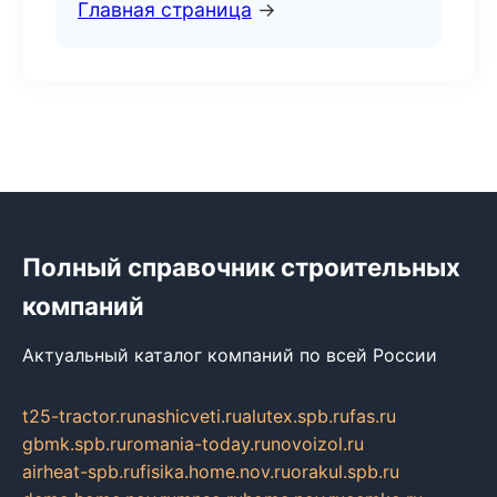
Главная страница
→
Полный справочник строительных
компаний
Актуальный каталог компаний по всей России
t25-tractor.ru
nashicveti.ru
alutex.spb.ru
fas.ru
gbmk.spb.ru
romania-today.ru
novoizol.ru
airheat-spb.ru
fisika.home.nov.ru
orakul.spb.ru