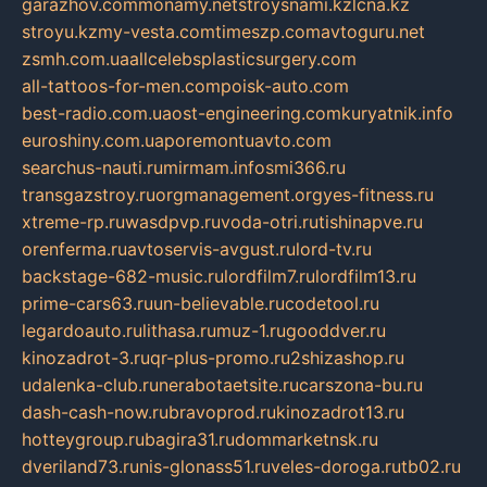
garazhov.com
monamy.net
stroysnami.kz
lcna.kz
stroyu.kz
my-vesta.com
timeszp.com
avtoguru.net
zsmh.com.ua
allcelebsplasticsurgery.com
all-tattoos-for-men.com
poisk-auto.com
best-radio.com.ua
ost-engineering.com
kuryatnik.info
euroshiny.com.ua
poremontuavto.com
searchus-nauti.ru
mirmam.info
smi366.ru
transgazstroy.ru
orgmanagement.org
yes-fitness.ru
xtreme-rp.ru
wasdpvp.ru
voda-otri.ru
tishinapve.ru
orenferma.ru
avtoservis-avgust.ru
lord-tv.ru
backstage-682-music.ru
lordfilm7.ru
lordfilm13.ru
prime-cars63.ru
un-believable.ru
codetool.ru
legardoauto.ru
lithasa.ru
muz-1.ru
gooddver.ru
kinozadrot-3.ru
qr-plus-promo.ru
2shizashop.ru
udalenka-club.ru
nerabotaetsite.ru
carszona-bu.ru
dash-cash-now.ru
bravoprod.ru
kinozadrot13.ru
hotteygroup.ru
bagira31.ru
dommarketnsk.ru
dveriland73.ru
nis-glonass51.ru
veles-doroga.ru
tb02.ru