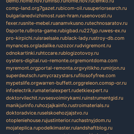
demo.home.nov.ru
mnso.ru
home.nov.ru
cemko.ru
comp-land.org
7gazet.ru
bicom-oil.ru
superiorsearch.ru
bulgarianedvizhimost.ru
sn-hram.ru
senovosti.ru
fexer.ru
snite-mebel.ru
anamvkusno.ru
technosaratov.ru
0sporte.ru
9rota-game.ru
bigbad.ru
227gp.ru
wes-ex.ru
pro-kirpichi.ru
israelsale.ru
black-lady.ru
stroy-db.com
mynances.org
ladalike.ru
zozor.ru
dvigremont.ru
odnokartinki.ru
htccare.ru
blogizotovoy.ru
oysters-digital.ru
o-remonte.org
remontdoma.com
myremont.org
portal-remonta.org
vyitikho.ru
mirjon.ru
superdeutsch.ru
mycrazystars.ru
filosofyfree.com
mypetslife.org
warren-buffett.org
greleon.com
sp-or.ru
infoelectrik.ru
materialexpert.ru
detkiexpert.ru
doktorvilechit.ru
vsesvoimirykami.ru
instrumentgid.ru
manikjurinfo.ru
hozjajkainfo.ru
stroimaterials.ru
doktoradvice.ru
selskoehozjajstvo.ru
otopleniehouse.ru
justinterior.ru
chastnyjdom.ru
mojateplica.ru
podelkimaster.ru
landshaftblog.ru