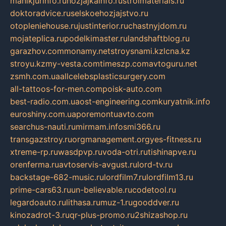
manikjurinfo.ru
hozjajkainfo.ru
stroimaterials.ru
doktoradvice.ru
selskoehozjajstvo.ru
otopleniehouse.ru
justinterior.ru
chastnyjdom.ru
mojateplica.ru
podelkimaster.ru
landshaftblog.ru
garazhov.com
monamy.net
stroysnami.kz
lcna.kz
stroyu.kz
my-vesta.com
timeszp.com
avtoguru.net
zsmh.com.ua
allcelebsplasticsurgery.com
all-tattoos-for-men.com
poisk-auto.com
best-radio.com.ua
ost-engineering.com
kuryatnik.info
euroshiny.com.ua
poremontuavto.com
searchus-nauti.ru
mirmam.info
smi366.ru
transgazstroy.ru
orgmanagement.org
yes-fitness.ru
xtreme-rp.ru
wasdpvp.ru
voda-otri.ru
tishinapve.ru
orenferma.ru
avtoservis-avgust.ru
lord-tv.ru
backstage-682-music.ru
lordfilm7.ru
lordfilm13.ru
prime-cars63.ru
un-believable.ru
codetool.ru
legardoauto.ru
lithasa.ru
muz-1.ru
gooddver.ru
kinozadrot-3.ru
qr-plus-promo.ru
2shizashop.ru