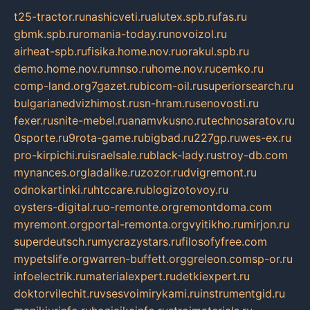
t25-tractor.ru
nashicveti.ru
alutex.spb.ru
fas.ru
gbmk.spb.ru
romania-today.ru
novoizol.ru
airheat-spb.ru
fisika.home.nov.ru
orakul.spb.ru
demo.home.nov.ru
mnso.ru
home.nov.ru
cemko.ru
comp-land.org
7gazet.ru
bicom-oil.ru
superiorsearch.ru
bulgarianedvizhimost.ru
sn-hram.ru
senovosti.ru
fexer.ru
snite-mebel.ru
anamvkusno.ru
technosaratov.ru
0sporte.ru
9rota-game.ru
bigbad.ru
227gp.ru
wes-ex.ru
pro-kirpichi.ru
israelsale.ru
black-lady.ru
stroy-db.com
mynances.org
ladalike.ru
zozor.ru
dvigremont.ru
odnokartinki.ru
htccare.ru
blogizotovoy.ru
oysters-digital.ru
o-remonte.org
remontdoma.com
myremont.org
portal-remonta.org
vyitikho.ru
mirjon.ru
superdeutsch.ru
mycrazystars.ru
filosofyfree.com
mypetslife.org
warren-buffett.org
greleon.com
sp-or.ru
infoelectrik.ru
materialexpert.ru
detkiexpert.ru
doktorvilechit.ru
vsesvoimirykami.ru
instrumentgid.ru