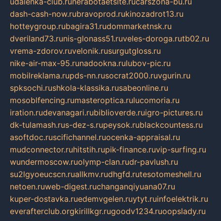
udalenka-club.ru
nerabotaetsite.ru
carszona-bu.ru
dash-cash-now.ru
bravoprod.ru
kinozadrot13.ru
hotteygroup.ru
bagira31.ru
dommarketnsk.ru
dveriland73.ru
nis-glonass51.ru
veles-doroga.ru
tb02.ru
vrema-zdorov.ru
velonik.ru
surgutgloss.ru
nike-air-max-95.ru
nadookna.ru
lubov-pic.ru
mobilreklama.ru
pds-nn.ru
socrat2000.ru
vgurin.ru
spksochi.ru
shkola-klassika.ru
sabeonline.ru
mosoblfencing.ru
masteroptica.ru
lucomoria.ru
iration.ru
devanagari.ru
biblioverde.ru
igro-pictures.ru
dk-tulamash.ru
s-dez-s.ru
peysok.ru
blackcountess.ru
asoftdoc.ru
scifichannel.ru
ocenka-appraisal.ru
mudconnector.ru
hitstih.ru
pik-finance.ru
vip-surfing.ru
wundermoscow.ru
olymp-clan.ru
dr-pavlush.ru
su2lgyoeucscn.ru
allkmv.ru
dhgfd.ru
tesotomeshell.ru
netoen.ru
web-digest.ru
changanqiyuana07.ru
kuper-dostavka.ru
edemvgelen.ru
ytyt.ru
infoelektrik.ru
everafterclub.org
kirillkgr.ru
goodv1234.ru
oopslady.ru