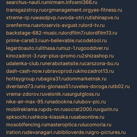
searchus-nauti.ru
mirmam.info
smi366.ru
transgazstroy.ru
orgmanagement.org
yes-fitness.ru
xtreme-rp.ru
wasdpvp.ru
voda-otri.ru
tishinapve.ru
orenferma.ru
avtoservis-avgust.ru
lord-tv.ru
backstage-682-music.ru
lordfilm7.ru
lordfilm13.ru
prime-cars63.ru
un-believable.ru
codetool.ru
legardoauto.ru
lithasa.ru
muz-1.ru
gooddver.ru
kinozadrot-3.ru
qr-plus-promo.ru
2shizashop.ru
udalenka-club.ru
nerabotaetsite.ru
carszona-bu.ru
dash-cash-now.ru
bravoprod.ru
kinozadrot13.ru
hotteygroup.ru
bagira31.ru
dommarketnsk.ru
dveriland73.ru
nis-glonass51.ru
veles-doroga.ru
tb02.ru
vrema-zdorov.ru
velonik.ru
surgutgloss.ru
nike-air-max-95.ru
nadookna.ru
lubov-pic.ru
mobilreklama.ru
pds-nn.ru
socrat2000.ru
vgurin.ru
spksochi.ru
shkola-klassika.ru
sabeonline.ru
mosoblfencing.ru
masteroptica.ru
lucomoria.ru
iration.ru
devanagari.ru
biblioverde.ru
igro-pictures.ru