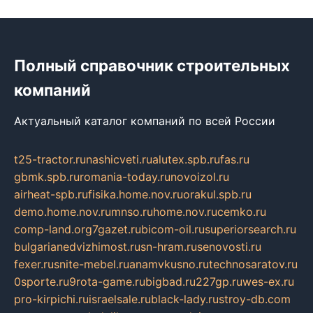
Полный справочник строительных
компаний
Актуальный каталог компаний по всей России
t25-tractor.ru
nashicveti.ru
alutex.spb.ru
fas.ru
gbmk.spb.ru
romania-today.ru
novoizol.ru
airheat-spb.ru
fisika.home.nov.ru
orakul.spb.ru
demo.home.nov.ru
mnso.ru
home.nov.ru
cemko.ru
comp-land.org
7gazet.ru
bicom-oil.ru
superiorsearch.ru
bulgarianedvizhimost.ru
sn-hram.ru
senovosti.ru
fexer.ru
snite-mebel.ru
anamvkusno.ru
technosaratov.ru
0sporte.ru
9rota-game.ru
bigbad.ru
227gp.ru
wes-ex.ru
pro-kirpichi.ru
israelsale.ru
black-lady.ru
stroy-db.com