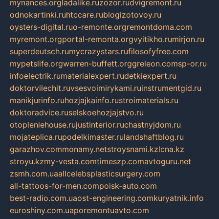
mynances.org
ladalike.ru
zozor.ru
dvigremont.ru
odnokartinki.ru
htccare.ru
blogizotovoy.ru
oysters-digital.ru
o-remonte.org
remontdoma.com
myremont.org
portal-remonta.org
vyitikho.ru
mirjon.ru
superdeutsch.ru
mycrazystars.ru
filosofyfree.com
mypetslife.org
warren-buffett.org
greleon.com
sp-or.ru
infoelectrik.ru
materialexpert.ru
detkiexpert.ru
doktorvilechit.ru
vsesvoimirykami.ru
instrumentgid.ru
manikjurinfo.ru
hozjajkainfo.ru
stroimaterials.ru
doktoradvice.ru
selskoehozjajstvo.ru
otopleniehouse.ru
justinterior.ru
chastnyjdom.ru
mojateplica.ru
podelkimaster.ru
landshaftblog.ru
garazhov.com
monamy.net
stroysnami.kz
lcna.kz
stroyu.kz
my-vesta.com
timeszp.com
avtoguru.net
zsmh.com.ua
allcelebsplasticsurgery.com
all-tattoos-for-men.com
poisk-auto.com
best-radio.com.ua
ost-engineering.com
kuryatnik.info
euroshiny.com.ua
poremontuavto.com