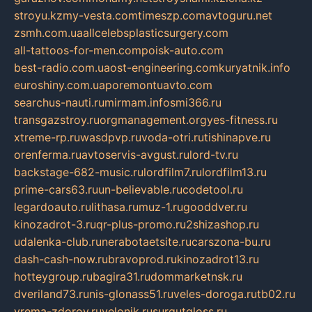
stroyu.kz
my-vesta.com
timeszp.com
avtoguru.net
zsmh.com.ua
allcelebsplasticsurgery.com
all-tattoos-for-men.com
poisk-auto.com
best-radio.com.ua
ost-engineering.com
kuryatnik.info
euroshiny.com.ua
poremontuavto.com
searchus-nauti.ru
mirmam.info
smi366.ru
transgazstroy.ru
orgmanagement.org
yes-fitness.ru
xtreme-rp.ru
wasdpvp.ru
voda-otri.ru
tishinapve.ru
orenferma.ru
avtoservis-avgust.ru
lord-tv.ru
backstage-682-music.ru
lordfilm7.ru
lordfilm13.ru
prime-cars63.ru
un-believable.ru
codetool.ru
legardoauto.ru
lithasa.ru
muz-1.ru
gooddver.ru
kinozadrot-3.ru
qr-plus-promo.ru
2shizashop.ru
udalenka-club.ru
nerabotaetsite.ru
carszona-bu.ru
dash-cash-now.ru
bravoprod.ru
kinozadrot13.ru
hotteygroup.ru
bagira31.ru
dommarketnsk.ru
dveriland73.ru
nis-glonass51.ru
veles-doroga.ru
tb02.ru
vrema-zdorov.ru
velonik.ru
surgutgloss.ru