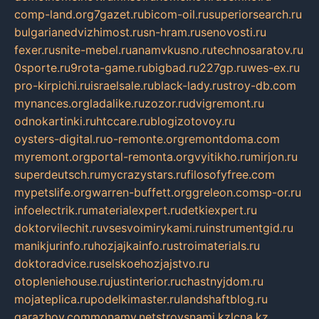
comp-land.org
7gazet.ru
bicom-oil.ru
superiorsearch.ru
bulgarianedvizhimost.ru
sn-hram.ru
senovosti.ru
fexer.ru
snite-mebel.ru
anamvkusno.ru
technosaratov.ru
0sporte.ru
9rota-game.ru
bigbad.ru
227gp.ru
wes-ex.ru
pro-kirpichi.ru
israelsale.ru
black-lady.ru
stroy-db.com
mynances.org
ladalike.ru
zozor.ru
dvigremont.ru
odnokartinki.ru
htccare.ru
blogizotovoy.ru
oysters-digital.ru
o-remonte.org
remontdoma.com
myremont.org
portal-remonta.org
vyitikho.ru
mirjon.ru
superdeutsch.ru
mycrazystars.ru
filosofyfree.com
mypetslife.org
warren-buffett.org
greleon.com
sp-or.ru
infoelectrik.ru
materialexpert.ru
detkiexpert.ru
doktorvilechit.ru
vsesvoimirykami.ru
instrumentgid.ru
manikjurinfo.ru
hozjajkainfo.ru
stroimaterials.ru
doktoradvice.ru
selskoehozjajstvo.ru
otopleniehouse.ru
justinterior.ru
chastnyjdom.ru
mojateplica.ru
podelkimaster.ru
landshaftblog.ru
garazhov.com
monamy.net
stroysnami.kz
lcna.kz