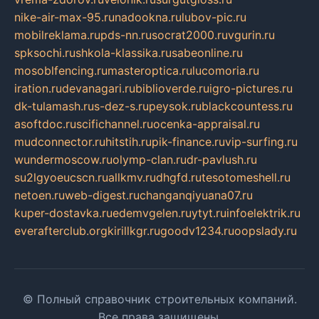
nike-air-max-95.ru
nadookna.ru
lubov-pic.ru
mobilreklama.ru
pds-nn.ru
socrat2000.ru
vgurin.ru
spksochi.ru
shkola-klassika.ru
sabeonline.ru
mosoblfencing.ru
masteroptica.ru
lucomoria.ru
iration.ru
devanagari.ru
biblioverde.ru
igro-pictures.ru
dk-tulamash.ru
s-dez-s.ru
peysok.ru
blackcountess.ru
asoftdoc.ru
scifichannel.ru
ocenka-appraisal.ru
mudconnector.ru
hitstih.ru
pik-finance.ru
vip-surfing.ru
wundermoscow.ru
olymp-clan.ru
dr-pavlush.ru
su2lgyoeucscn.ru
allkmv.ru
dhgfd.ru
tesotomeshell.ru
netoen.ru
web-digest.ru
changanqiyuana07.ru
kuper-dostavka.ru
edemvgelen.ru
ytyt.ru
infoelektrik.ru
everafterclub.org
kirillkgr.ru
goodv1234.ru
oopslady.ru
© Полный справочник строительных компаний.
Все права защищены.