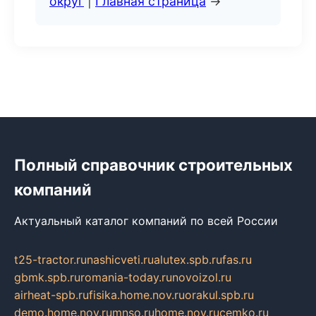
округ
|
Главная страница
→
Полный справочник строительных
компаний
Актуальный каталог компаний по всей России
t25-tractor.ru
nashicveti.ru
alutex.spb.ru
fas.ru
gbmk.spb.ru
romania-today.ru
novoizol.ru
airheat-spb.ru
fisika.home.nov.ru
orakul.spb.ru
demo.home.nov.ru
mnso.ru
home.nov.ru
cemko.ru