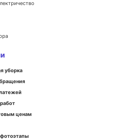
электричество
ора
ми
ая уборка
обращения
платежей
 работ
птовым ценам
 фотоэтапы