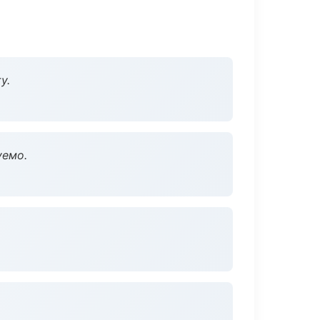
у.
уемо.