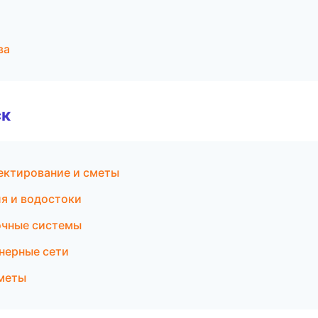
ва
ск
ектирование и сметы
я и водостоки
очные системы
нерные сети
сметы