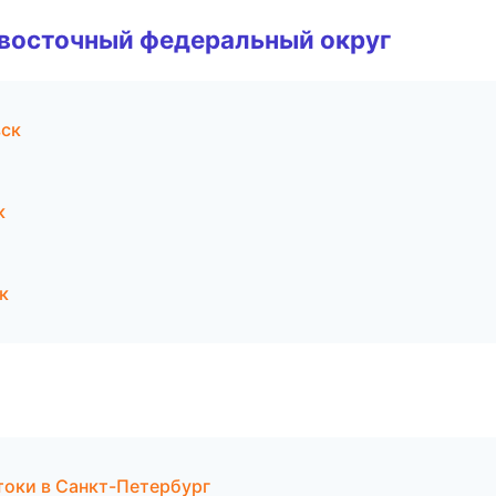
евосточный федеральный округ
вск
к
к
токи в Санкт-Петербург