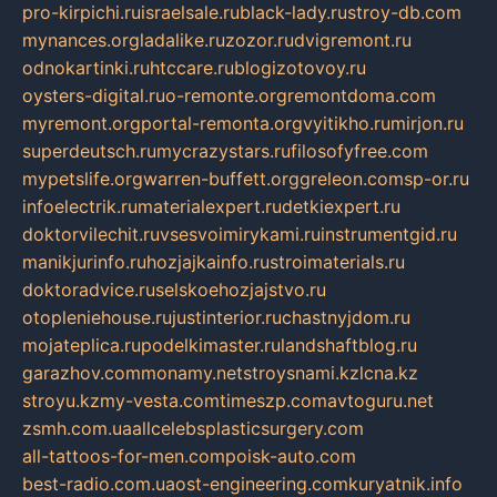
pro-kirpichi.ru
israelsale.ru
black-lady.ru
stroy-db.com
mynances.org
ladalike.ru
zozor.ru
dvigremont.ru
odnokartinki.ru
htccare.ru
blogizotovoy.ru
oysters-digital.ru
o-remonte.org
remontdoma.com
myremont.org
portal-remonta.org
vyitikho.ru
mirjon.ru
superdeutsch.ru
mycrazystars.ru
filosofyfree.com
mypetslife.org
warren-buffett.org
greleon.com
sp-or.ru
infoelectrik.ru
materialexpert.ru
detkiexpert.ru
doktorvilechit.ru
vsesvoimirykami.ru
instrumentgid.ru
manikjurinfo.ru
hozjajkainfo.ru
stroimaterials.ru
doktoradvice.ru
selskoehozjajstvo.ru
otopleniehouse.ru
justinterior.ru
chastnyjdom.ru
mojateplica.ru
podelkimaster.ru
landshaftblog.ru
garazhov.com
monamy.net
stroysnami.kz
lcna.kz
stroyu.kz
my-vesta.com
timeszp.com
avtoguru.net
zsmh.com.ua
allcelebsplasticsurgery.com
all-tattoos-for-men.com
poisk-auto.com
best-radio.com.ua
ost-engineering.com
kuryatnik.info