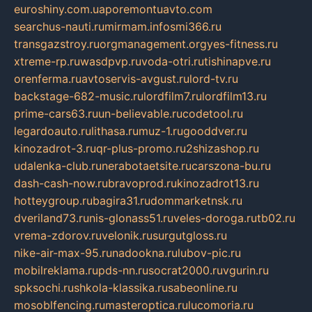
euroshiny.com.ua
poremontuavto.com
searchus-nauti.ru
mirmam.info
smi366.ru
transgazstroy.ru
orgmanagement.org
yes-fitness.ru
xtreme-rp.ru
wasdpvp.ru
voda-otri.ru
tishinapve.ru
orenferma.ru
avtoservis-avgust.ru
lord-tv.ru
backstage-682-music.ru
lordfilm7.ru
lordfilm13.ru
prime-cars63.ru
un-believable.ru
codetool.ru
legardoauto.ru
lithasa.ru
muz-1.ru
gooddver.ru
kinozadrot-3.ru
qr-plus-promo.ru
2shizashop.ru
udalenka-club.ru
nerabotaetsite.ru
carszona-bu.ru
dash-cash-now.ru
bravoprod.ru
kinozadrot13.ru
hotteygroup.ru
bagira31.ru
dommarketnsk.ru
dveriland73.ru
nis-glonass51.ru
veles-doroga.ru
tb02.ru
vrema-zdorov.ru
velonik.ru
surgutgloss.ru
nike-air-max-95.ru
nadookna.ru
lubov-pic.ru
mobilreklama.ru
pds-nn.ru
socrat2000.ru
vgurin.ru
spksochi.ru
shkola-klassika.ru
sabeonline.ru
mosoblfencing.ru
masteroptica.ru
lucomoria.ru