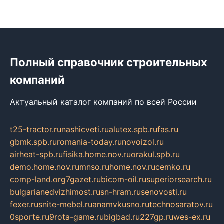
Полный справочник строительных
компаний
Актуальный каталог компаний по всей России
t25-tractor.ru
nashicveti.ru
alutex.spb.ru
fas.ru
gbmk.spb.ru
romania-today.ru
novoizol.ru
airheat-spb.ru
fisika.home.nov.ru
orakul.spb.ru
demo.home.nov.ru
mnso.ru
home.nov.ru
cemko.ru
comp-land.org
7gazet.ru
bicom-oil.ru
superiorsearch.ru
bulgarianedvizhimost.ru
sn-hram.ru
senovosti.ru
fexer.ru
snite-mebel.ru
anamvkusno.ru
technosaratov.ru
0sporte.ru
9rota-game.ru
bigbad.ru
227gp.ru
wes-ex.ru