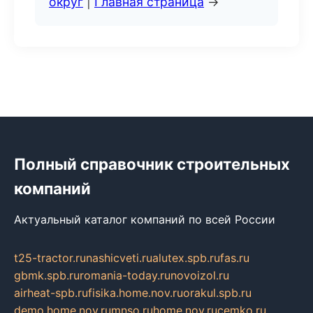
округ
|
Главная страница
→
Полный справочник строительных
компаний
Актуальный каталог компаний по всей России
t25-tractor.ru
nashicveti.ru
alutex.spb.ru
fas.ru
gbmk.spb.ru
romania-today.ru
novoizol.ru
airheat-spb.ru
fisika.home.nov.ru
orakul.spb.ru
demo.home.nov.ru
mnso.ru
home.nov.ru
cemko.ru