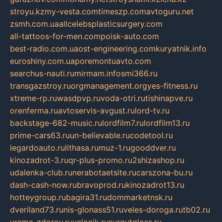
stroyu.kz
my-vesta.com
timeszp.com
avtoguru.net
zsmh.com.ua
allcelebsplasticsurgery.com
all-tattoos-for-men.com
poisk-auto.com
best-radio.com.ua
ost-engineering.com
kuryatnik.info
euroshiny.com.ua
poremontuavto.com
searchus-nauti.ru
mirmam.info
smi366.ru
transgazstroy.ru
orgmanagement.org
yes-fitness.ru
xtreme-rp.ru
wasdpvp.ru
voda-otri.ru
tishinapve.ru
orenferma.ru
avtoservis-avgust.ru
lord-tv.ru
backstage-682-music.ru
lordfilm7.ru
lordfilm13.ru
prime-cars63.ru
un-believable.ru
codetool.ru
legardoauto.ru
lithasa.ru
muz-1.ru
gooddver.ru
kinozadrot-3.ru
qr-plus-promo.ru
2shizashop.ru
udalenka-club.ru
nerabotaetsite.ru
carszona-bu.ru
dash-cash-now.ru
bravoprod.ru
kinozadrot13.ru
hotteygroup.ru
bagira31.ru
dommarketnsk.ru
dveriland73.ru
nis-glonass51.ru
veles-doroga.ru
tb02.ru