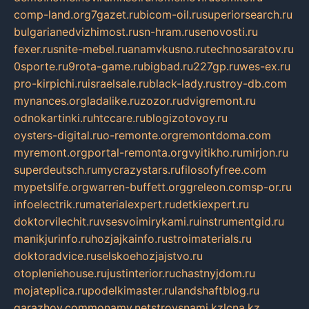
comp-land.org
7gazet.ru
bicom-oil.ru
superiorsearch.ru
bulgarianedvizhimost.ru
sn-hram.ru
senovosti.ru
fexer.ru
snite-mebel.ru
anamvkusno.ru
technosaratov.ru
0sporte.ru
9rota-game.ru
bigbad.ru
227gp.ru
wes-ex.ru
pro-kirpichi.ru
israelsale.ru
black-lady.ru
stroy-db.com
mynances.org
ladalike.ru
zozor.ru
dvigremont.ru
odnokartinki.ru
htccare.ru
blogizotovoy.ru
oysters-digital.ru
o-remonte.org
remontdoma.com
myremont.org
portal-remonta.org
vyitikho.ru
mirjon.ru
superdeutsch.ru
mycrazystars.ru
filosofyfree.com
mypetslife.org
warren-buffett.org
greleon.com
sp-or.ru
infoelectrik.ru
materialexpert.ru
detkiexpert.ru
doktorvilechit.ru
vsesvoimirykami.ru
instrumentgid.ru
manikjurinfo.ru
hozjajkainfo.ru
stroimaterials.ru
doktoradvice.ru
selskoehozjajstvo.ru
otopleniehouse.ru
justinterior.ru
chastnyjdom.ru
mojateplica.ru
podelkimaster.ru
landshaftblog.ru
garazhov.com
monamy.net
stroysnami.kz
lcna.kz