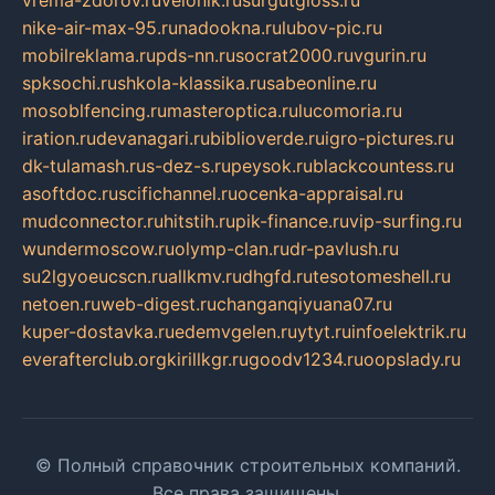
vrema-zdorov.ru
velonik.ru
surgutgloss.ru
nike-air-max-95.ru
nadookna.ru
lubov-pic.ru
mobilreklama.ru
pds-nn.ru
socrat2000.ru
vgurin.ru
spksochi.ru
shkola-klassika.ru
sabeonline.ru
mosoblfencing.ru
masteroptica.ru
lucomoria.ru
iration.ru
devanagari.ru
biblioverde.ru
igro-pictures.ru
dk-tulamash.ru
s-dez-s.ru
peysok.ru
blackcountess.ru
asoftdoc.ru
scifichannel.ru
ocenka-appraisal.ru
mudconnector.ru
hitstih.ru
pik-finance.ru
vip-surfing.ru
wundermoscow.ru
olymp-clan.ru
dr-pavlush.ru
su2lgyoeucscn.ru
allkmv.ru
dhgfd.ru
tesotomeshell.ru
netoen.ru
web-digest.ru
changanqiyuana07.ru
kuper-dostavka.ru
edemvgelen.ru
ytyt.ru
infoelektrik.ru
everafterclub.org
kirillkgr.ru
goodv1234.ru
oopslady.ru
© Полный справочник строительных компаний.
Все права защищены.