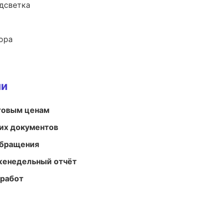
одсветка
ора
ми
птовым ценам
их документов
обращения
женедельный отчёт
 работ