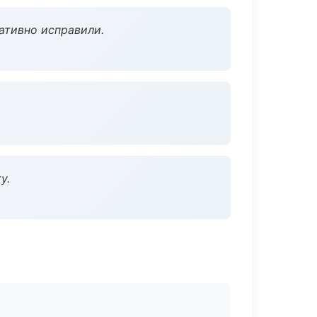
ативно исправили.
у.