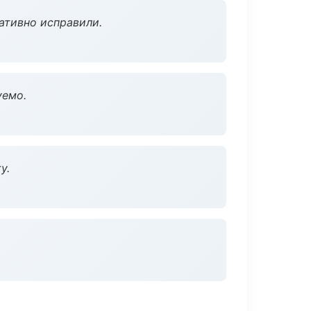
ативно исправили.
уемо.
у.