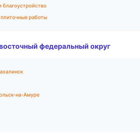
и благоустройство
и плиточные работы
евосточный федеральный округ
ахалинск
ольск-на-Амуре