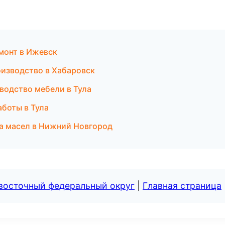
монт в Ижевск
оизводство в Хабаровск
водство мебели в Тула
боты в Тула
а масел в Нижний Новгород
евосточный федеральный округ
|
Главная страница