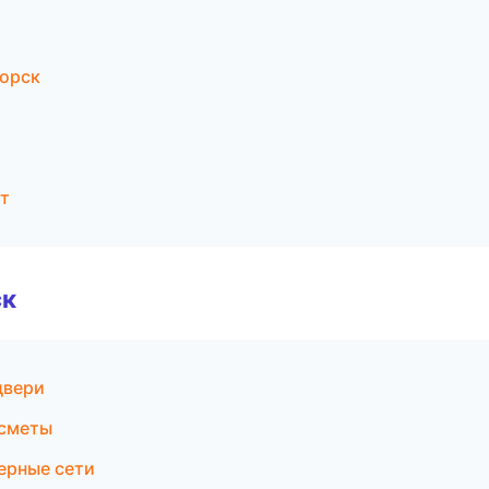
горск
т
ск
двери
 сметы
ерные сети