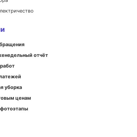
ора
электричество
ми
обращения
женедельный отчёт
 работ
платежей
ая уборка
птовым ценам
 фотоэтапы