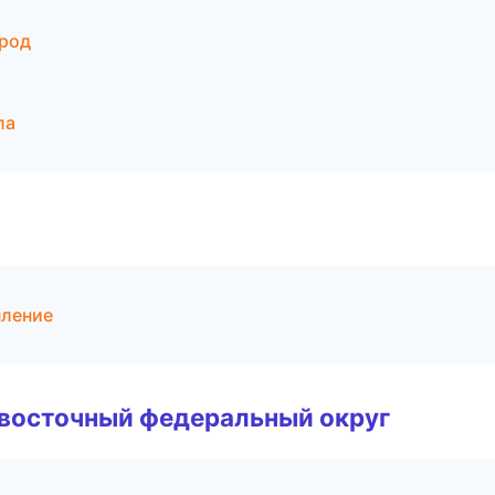
род
ла
пление
евосточный федеральный округ