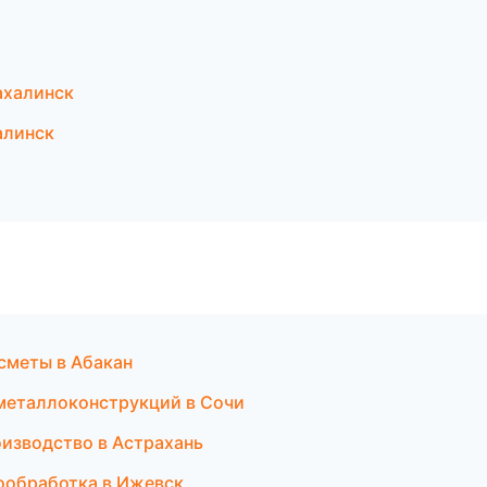
ахалинск
алинск
 сметы в Абакан
 металлоконструкций в Сочи
оизводство в Астрахань
ообработка в Ижевск