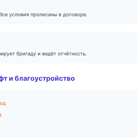
Все условия прописаны в договоре.
ирует бригаду и ведёт отчётность.
т и благоустройство
род
д