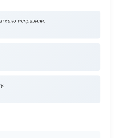
ативно исправили.
у.