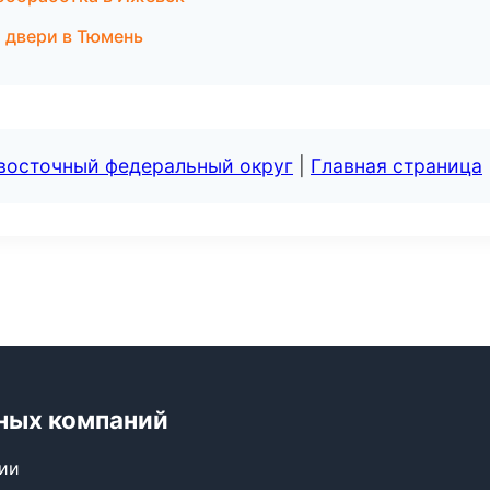
 двери в Тюмень
евосточный федеральный округ
|
Главная страница
ных компаний
сии