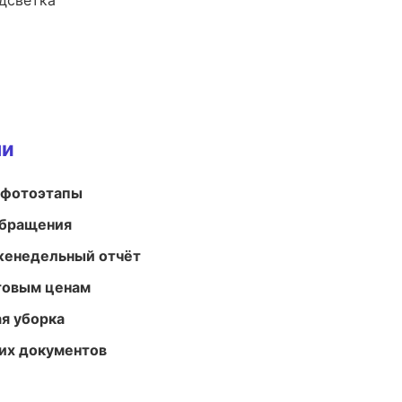
одсветка
ми
 фотоэтапы
обращения
женедельный отчёт
птовым ценам
ая уборка
их документов