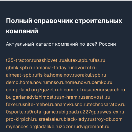
Полный справочник строительных
компаний
Актуальный каталог компаний по всей России
t25-tractor.ru
nashicveti.ru
alutex.spb.ru
fas.ru
gbmk.spb.ru
romania-today.ru
novoizol.ru
airheat-spb.ru
fisika.home.nov.ru
orakul.spb.ru
demo.home.nov.ru
mnso.ru
home.nov.ru
cemko.ru
comp-land.org
7gazet.ru
bicom-oil.ru
superiorsearch.ru
bulgarianedvizhimost.ru
sn-hram.ru
senovosti.ru
fexer.ru
snite-mebel.ru
anamvkusno.ru
technosaratov.ru
0sporte.ru
9rota-game.ru
bigbad.ru
227gp.ru
wes-ex.ru
pro-kirpichi.ru
israelsale.ru
black-lady.ru
stroy-db.com
mynances.org
ladalike.ru
zozor.ru
dvigremont.ru