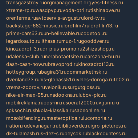
transgazstroy.ru
orgmanagement.org
yes-fitness.ru
xtreme-rp.ru
wasdpvp.ru
voda-otri.ru
tishinapve.ru
orenferma.ru
avtoservis-avgust.ru
lord-tv.ru
backstage-682-music.ru
lordfilm7.ru
lordfilm13.ru
prime-cars63.ru
un-believable.ru
codetool.ru
legardoauto.ru
lithasa.ru
muz-1.ru
gooddver.ru
kinozadrot-3.ru
qr-plus-promo.ru
2shizashop.ru
udalenka-club.ru
nerabotaetsite.ru
carszona-bu.ru
dash-cash-now.ru
bravoprod.ru
kinozadrot13.ru
hotteygroup.ru
bagira31.ru
dommarketnsk.ru
dveriland73.ru
nis-glonass51.ru
veles-doroga.ru
tb02.ru
vrema-zdorov.ru
velonik.ru
surgutgloss.ru
nike-air-max-95.ru
nadookna.ru
lubov-pic.ru
mobilreklama.ru
pds-nn.ru
socrat2000.ru
vgurin.ru
spksochi.ru
shkola-klassika.ru
sabeonline.ru
mosoblfencing.ru
masteroptica.ru
lucomoria.ru
iration.ru
devanagari.ru
biblioverde.ru
igro-pictures.ru
dk-tulamash.ru
s-dez-s.ru
peysok.ru
blackcountess.ru