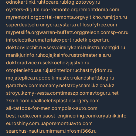
odnokartinki.ru
htccare.ru
blogizotovoy.ru
oysters-digital.ru
o-remonte.org
remontdoma.com
myremont.org
portal-remonta.org
vyitikho.ru
mirjon.ru
superdeutsch.ru
mycrazystars.ru
filosofyfree.com
mypetslife.org
warren-buffett.org
greleon.com
sp-or.ru
infoelectrik.ru
materialexpert.ru
detkiexpert.ru
doktorvilechit.ru
vsesvoimirykami.ru
instrumentgid.ru
manikjurinfo.ru
hozjajkainfo.ru
stroimaterials.ru
doktoradvice.ru
selskoehozjajstvo.ru
otopleniehouse.ru
justinterior.ru
chastnyjdom.ru
mojateplica.ru
podelkimaster.ru
landshaftblog.ru
garazhov.com
monamy.net
stroysnami.kz
lcna.kz
stroyu.kz
my-vesta.com
timeszp.com
avtoguru.net
zsmh.com.ua
allcelebsplasticsurgery.com
all-tattoos-for-men.com
poisk-auto.com
best-radio.com.ua
ost-engineering.com
kuryatnik.info
euroshiny.com.ua
poremontuavto.com
searchus-nauti.ru
mirmam.info
smi366.ru