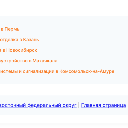
 в Пермь
отделка в Казань
а в Новосибирск
оустройство в Махачкала
системы и сигнализации в Комсомольск-на-Амуре
евосточный федеральный округ
|
Главная страница