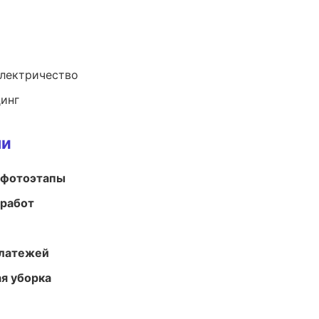
электричество
динг
ми
 фотоэтапы
 работ
платежей
ая уборка