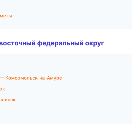
сметы
евосточный федеральный округ
 — Комсомольск-на-Амуре
ок
алинск