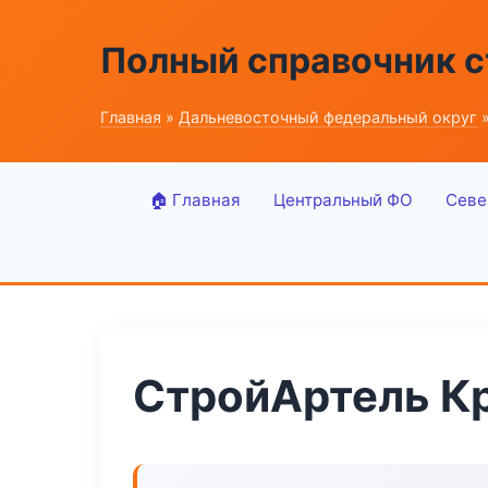
Полный справочник 
Главная
»
Дальневосточный федеральный округ
»
🏠 Главная
Центральный ФО
Севе
СтройАртель К