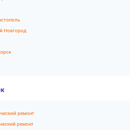
астополь
й Новгород
горск
ск
ческий ремонт
ческий ремонт