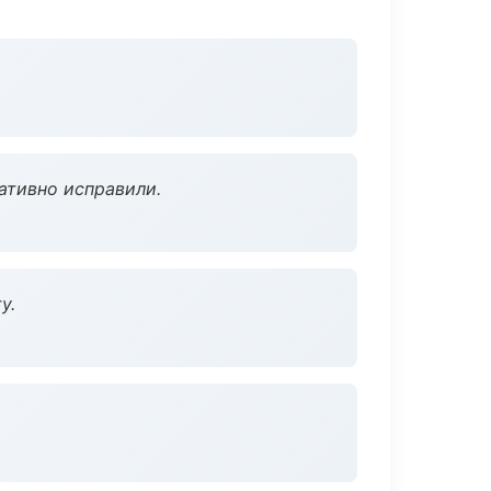
ативно исправили.
у.