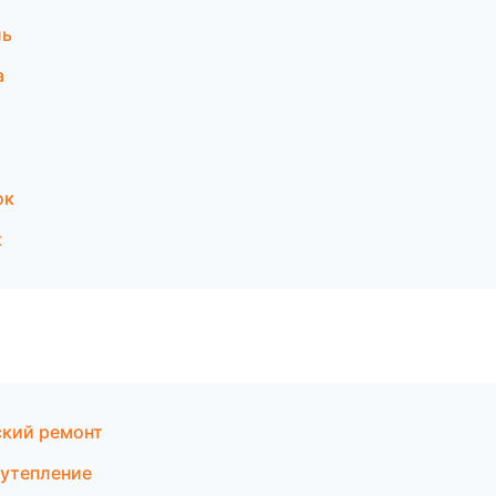
ль
а
ок
к
кий ремонт
 утепление