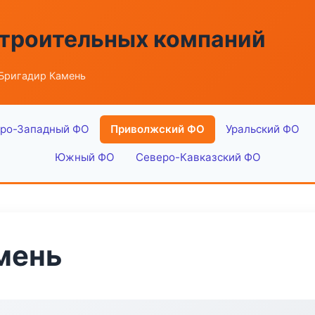
строительных компаний
 Бригадир Камень
ро-Западный ФО
Приволжский ФО
Уральский ФО
Южный ФО
Северо-Кавказский ФО
мень