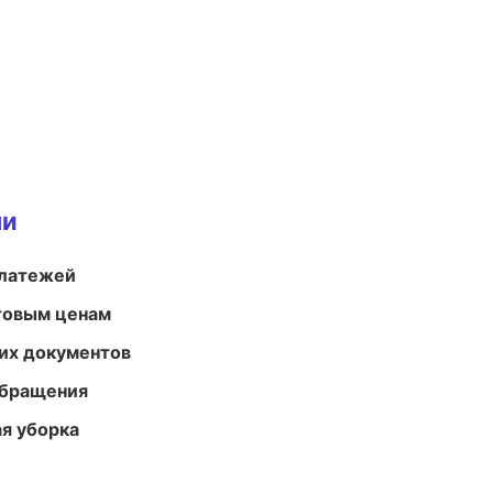
ми
платежей
птовым ценам
их документов
обращения
ая уборка