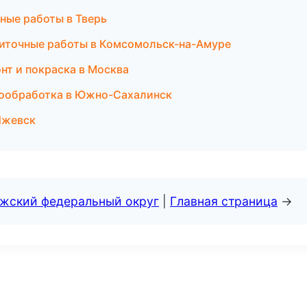
ные работы в Тверь
литочные работы в Комсомольск-на-Амуре
онт и покраска в Москва
рмообработка в Южно-Сахалинск
Ижевск
лжский федеральный округ
|
Главная страница
→