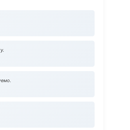
у.
уемо.