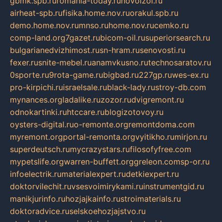
gbmk.spb.ru
romania-today.ru
novoizol.ru
airheat-spb.ru
fisika.home.nov.ru
orakul.spb.ru
demo.home.nov.ru
mnso.ru
home.nov.ru
cemko.ru
comp-land.org
7gazet.ru
bicom-oil.ru
superiorsearch.ru
bulgarianedvizhimost.ru
sn-hram.ru
senovosti.ru
fexer.ru
snite-mebel.ru
anamvkusno.ru
technosaratov.ru
0sporte.ru
9rota-game.ru
bigbad.ru
227gp.ru
wes-ex.ru
pro-kirpichi.ru
israelsale.ru
black-lady.ru
stroy-db.com
mynances.org
ladalike.ru
zozor.ru
dvigremont.ru
odnokartinki.ru
htccare.ru
blogizotovoy.ru
oysters-digital.ru
o-remonte.org
remontdoma.com
myremont.org
portal-remonta.org
vyitikho.ru
mirjon.ru
superdeutsch.ru
mycrazystars.ru
filosofyfree.com
mypetslife.org
warren-buffett.org
greleon.com
sp-or.ru
infoelectrik.ru
materialexpert.ru
detkiexpert.ru
doktorvilechit.ru
vsesvoimirykami.ru
instrumentgid.ru
manikjurinfo.ru
hozjajkainfo.ru
stroimaterials.ru
doktoradvice.ru
selskoehozjajstvo.ru