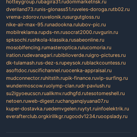
hotteygroup.ru
bagira31.ru
dommarketnsk.ru
dveriland73.ru
nis-glonass51.ru
veles-doroga.ru
tb02.ru
vrema-zdorov.ru
velonik.ru
surgutgloss.ru
nike-air-max-95.ru
nadookna.ru
lubov-pic.ru
mobilreklama.ru
pds-nn.ru
socrat2000.ru
vgurin.ru
spksochi.ru
shkola-klassika.ru
sabeonline.ru
mosoblfencing.ru
masteroptica.ru
lucomoria.ru
iration.ru
devanagari.ru
biblioverde.ru
igro-pictures.ru
dk-tulamash.ru
s-dez-s.ru
peysok.ru
blackcountess.ru
asoftdoc.ru
scifichannel.ru
ocenka-appraisal.ru
mudconnector.ru
hitstih.ru
pik-finance.ru
vip-surfing.ru
wundermoscow.ru
olymp-clan.ru
dr-pavlush.ru
su2lgyoeucscn.ru
allkmv.ru
dhgfd.ru
tesotomeshell.ru
netoen.ru
web-digest.ru
changanqiyuana07.ru
kuper-dostavka.ru
edemvgelen.ru
ytyt.ru
infoelektrik.ru
everafterclub.org
kirillkgr.ru
goodv1234.ru
oopslady.ru