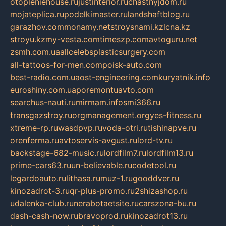
otopleniehouse.ru
justinterior.ru
chastnyjdom.ru
mojateplica.ru
podelkimaster.ru
landshaftblog.ru
garazhov.com
monamy.net
stroysnami.kz
lcna.kz
stroyu.kz
my-vesta.com
timeszp.com
avtoguru.net
zsmh.com.ua
allcelebsplasticsurgery.com
all-tattoos-for-men.com
poisk-auto.com
best-radio.com.ua
ost-engineering.com
kuryatnik.info
euroshiny.com.ua
poremontuavto.com
searchus-nauti.ru
mirmam.info
smi366.ru
transgazstroy.ru
orgmanagement.org
yes-fitness.ru
xtreme-rp.ru
wasdpvp.ru
voda-otri.ru
tishinapve.ru
orenferma.ru
avtoservis-avgust.ru
lord-tv.ru
backstage-682-music.ru
lordfilm7.ru
lordfilm13.ru
prime-cars63.ru
un-believable.ru
codetool.ru
legardoauto.ru
lithasa.ru
muz-1.ru
gooddver.ru
kinozadrot-3.ru
qr-plus-promo.ru
2shizashop.ru
udalenka-club.ru
nerabotaetsite.ru
carszona-bu.ru
dash-cash-now.ru
bravoprod.ru
kinozadrot13.ru