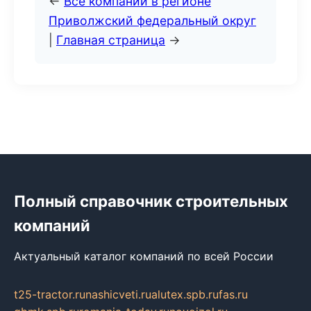
←
Все компании в регионе
Приволжский федеральный округ
|
Главная страница
→
Полный справочник строительных
компаний
Актуальный каталог компаний по всей России
t25-tractor.ru
nashicveti.ru
alutex.spb.ru
fas.ru