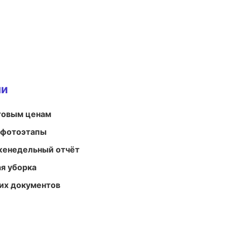
ми
птовым ценам
 фотоэтапы
женедельный отчёт
ая уборка
их документов