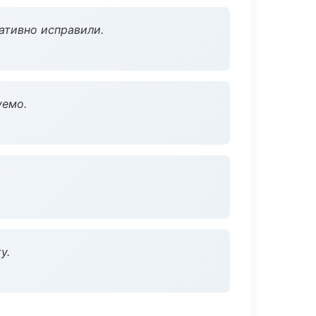
ативно исправили.
уемо.
у.