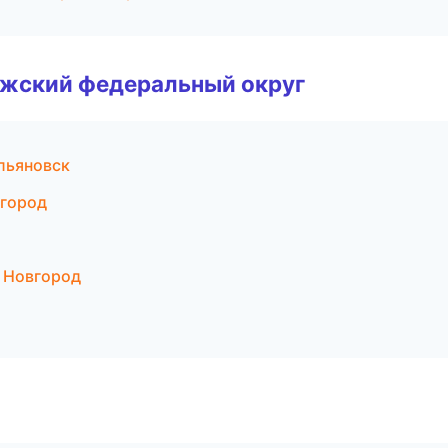
лжский федеральный округ
льяновск
город
 Новгород