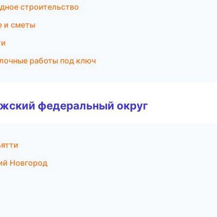
дное строительство
е и сметы
ти
лочные работы под ключ
лжский федеральный округ
ьятти
ий Новгород