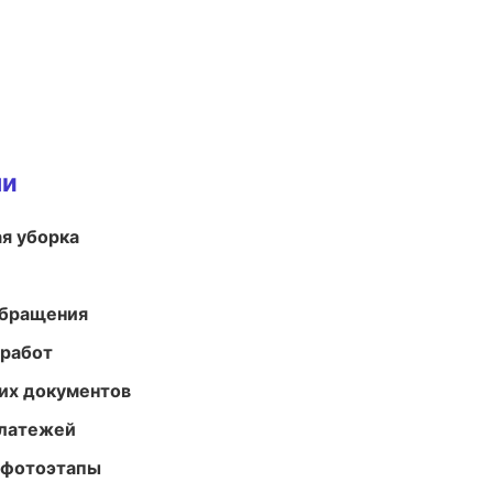
ми
ая уборка
обращения
 работ
их документов
платежей
 фотоэтапы