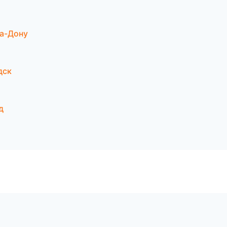
а-Дону
дск
д