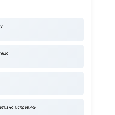
у.
уемо.
ативно исправили.