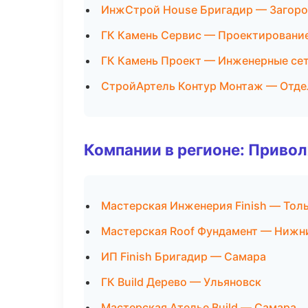
ИнжСтрой House Бригадир — Загоро
ГК Камень Сервис — Проектировани
ГК Камень Проект — Инженерные се
СтройАртель Контур Монтаж — Отде
Компании в регионе: Приво
Мастерская Инженерия Finish — Тол
Мастерская Roof Фундамент — Нижн
ИП Finish Бригадир — Самара
ГК Build Дерево — Ульяновск
Мастерская Ателье Build — Самара