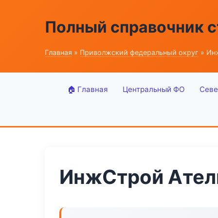
Полный справочник 
Главная
»
Приволжский федеральный округ
» Ин
🏠 Главная
Центральный ФО
Севе
ИнжСтрой Ател