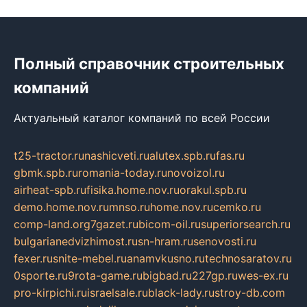
Полный справочник строительных
компаний
Актуальный каталог компаний по всей России
t25-tractor.ru
nashicveti.ru
alutex.spb.ru
fas.ru
gbmk.spb.ru
romania-today.ru
novoizol.ru
airheat-spb.ru
fisika.home.nov.ru
orakul.spb.ru
demo.home.nov.ru
mnso.ru
home.nov.ru
cemko.ru
comp-land.org
7gazet.ru
bicom-oil.ru
superiorsearch.ru
bulgarianedvizhimost.ru
sn-hram.ru
senovosti.ru
fexer.ru
snite-mebel.ru
anamvkusno.ru
technosaratov.ru
0sporte.ru
9rota-game.ru
bigbad.ru
227gp.ru
wes-ex.ru
pro-kirpichi.ru
israelsale.ru
black-lady.ru
stroy-db.com