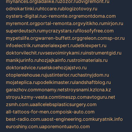
mynances.org
ladalike.ru
zozor.ru
dvigremont.ru
odnokartinki.ru
htccare.ru
blogizotovoy.ru
oysters-digital.ru
o-remonte.org
remontdoma.com
myremont.org
portal-remonta.org
vyitikho.ru
mirjon.ru
superdeutsch.ru
mycrazystars.ru
filosofyfree.com
mypetslife.org
warren-buffett.org
greleon.com
sp-or.ru
infoelectrik.ru
materialexpert.ru
detkiexpert.ru
doktorvilechit.ru
vsesvoimirykami.ru
instrumentgid.ru
manikjurinfo.ru
hozjajkainfo.ru
stroimaterials.ru
doktoradvice.ru
selskoehozjajstvo.ru
otopleniehouse.ru
justinterior.ru
chastnyjdom.ru
mojateplica.ru
podelkimaster.ru
landshaftblog.ru
garazhov.com
monamy.net
stroysnami.kz
lcna.kz
stroyu.kz
my-vesta.com
timeszp.com
avtoguru.net
zsmh.com.ua
allcelebsplasticsurgery.com
all-tattoos-for-men.com
poisk-auto.com
best-radio.com.ua
ost-engineering.com
kuryatnik.info
euroshiny.com.ua
poremontuavto.com