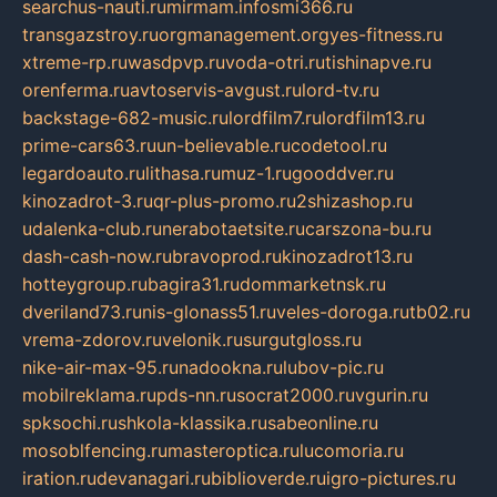
searchus-nauti.ru
mirmam.info
smi366.ru
transgazstroy.ru
orgmanagement.org
yes-fitness.ru
xtreme-rp.ru
wasdpvp.ru
voda-otri.ru
tishinapve.ru
orenferma.ru
avtoservis-avgust.ru
lord-tv.ru
backstage-682-music.ru
lordfilm7.ru
lordfilm13.ru
prime-cars63.ru
un-believable.ru
codetool.ru
legardoauto.ru
lithasa.ru
muz-1.ru
gooddver.ru
kinozadrot-3.ru
qr-plus-promo.ru
2shizashop.ru
udalenka-club.ru
nerabotaetsite.ru
carszona-bu.ru
dash-cash-now.ru
bravoprod.ru
kinozadrot13.ru
hotteygroup.ru
bagira31.ru
dommarketnsk.ru
dveriland73.ru
nis-glonass51.ru
veles-doroga.ru
tb02.ru
vrema-zdorov.ru
velonik.ru
surgutgloss.ru
nike-air-max-95.ru
nadookna.ru
lubov-pic.ru
mobilreklama.ru
pds-nn.ru
socrat2000.ru
vgurin.ru
spksochi.ru
shkola-klassika.ru
sabeonline.ru
mosoblfencing.ru
masteroptica.ru
lucomoria.ru
iration.ru
devanagari.ru
biblioverde.ru
igro-pictures.ru