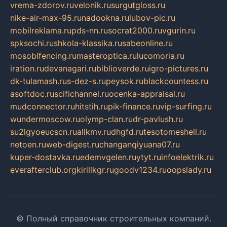
vrema-zdorov.ru
velonik.ru
surgutgloss.ru
nike-air-max-95.ru
nadookna.ru
lubov-pic.ru
mobilreklama.ru
pds-nn.ru
socrat2000.ru
vgurin.ru
spksochi.ru
shkola-klassika.ru
sabeonline.ru
mosoblfencing.ru
masteroptica.ru
lucomoria.ru
iration.ru
devanagari.ru
biblioverde.ru
igro-pictures.ru
dk-tulamash.ru
s-dez-s.ru
peysok.ru
blackcountess.ru
asoftdoc.ru
scifichannel.ru
ocenka-appraisal.ru
mudconnector.ru
hitstih.ru
pik-finance.ru
vip-surfing.ru
wundermoscow.ru
olymp-clan.ru
dr-pavlush.ru
su2lgyoeucscn.ru
allkmv.ru
dhgfd.ru
tesotomeshell.ru
netoen.ru
web-digest.ru
changanqiyuana07.ru
kuper-dostavka.ru
edemvgelen.ru
ytyt.ru
infoelektrik.ru
everafterclub.org
kirillkgr.ru
goodv1234.ru
oopslady.ru
© Полный справочник строительных компаний.