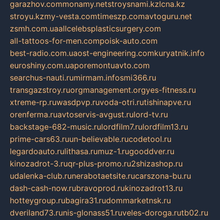
garazhov.com
monamy.net
stroysnami.kz
lcna.kz
stroyu.kz
my-vesta.com
timeszp.com
avtoguru.net
zsmh.com.ua
allcelebsplasticsurgery.com
all-tattoos-for-men.com
poisk-auto.com
best-radio.com.ua
ost-engineering.com
kuryatnik.info
euroshiny.com.ua
poremontuavto.com
searchus-nauti.ru
mirmam.info
smi366.ru
transgazstroy.ru
orgmanagement.org
yes-fitness.ru
xtreme-rp.ru
wasdpvp.ru
voda-otri.ru
tishinapve.ru
orenferma.ru
avtoservis-avgust.ru
lord-tv.ru
backstage-682-music.ru
lordfilm7.ru
lordfilm13.ru
prime-cars63.ru
un-believable.ru
codetool.ru
legardoauto.ru
lithasa.ru
muz-1.ru
gooddver.ru
kinozadrot-3.ru
qr-plus-promo.ru
2shizashop.ru
udalenka-club.ru
nerabotaetsite.ru
carszona-bu.ru
dash-cash-now.ru
bravoprod.ru
kinozadrot13.ru
hotteygroup.ru
bagira31.ru
dommarketnsk.ru
dveriland73.ru
nis-glonass51.ru
veles-doroga.ru
tb02.ru