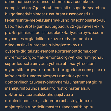
demo.home.nov.ru
mnso.ru
home.nov.ru
cemko.ru
comp-land.org
7gazet.ru
bicom-oil.ru
superiorsearch.ru
bulgarianedvizhimost.ru
sn-hram.ru
senovosti.ru
fexer.ru
snite-mebel.ru
anamvkusno.ru
technosaratov.ru
0sporte.ru
9rota-game.ru
bigbad.ru
227gp.ru
wes-ex.ru
pro-kirpichi.ru
israelsale.ru
black-lady.ru
stroy-db.com
mynances.org
ladalike.ru
zozor.ru
dvigremont.ru
odnokartinki.ru
htccare.ru
blogizotovoy.ru
oysters-digital.ru
o-remonte.org
remontdoma.com
myremont.org
portal-remonta.org
vyitikho.ru
mirjon.ru
superdeutsch.ru
mycrazystars.ru
filosofyfree.com
mypetslife.org
warren-buffett.org
greleon.com
sp-or.ru
infoelectrik.ru
materialexpert.ru
detkiexpert.ru
doktorvilechit.ru
vsesvoimirykami.ru
instrumentgid.ru
manikjurinfo.ru
hozjajkainfo.ru
stroimaterials.ru
doktoradvice.ru
selskoehozjajstvo.ru
otopleniehouse.ru
justinterior.ru
chastnyjdom.ru
mojateplica.ru
podelkimaster.ru
landshaftblog.ru