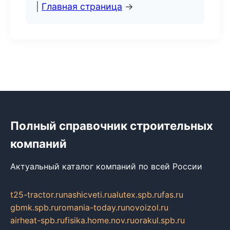
|
Главная страница
→
Полный справочник строительных
компаний
Актуальный каталог компаний по всей России
t25-tractor.ru
nashicveti.ru
alutex.spb.ru
fas.ru
gbmk.spb.ru
romania-today.ru
novoizol.ru
airheat-spb.ru
fisika.home.nov.ru
orakul.spb.ru