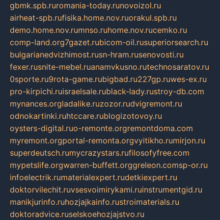
gbmk.spb.ru
romania-today.ru
novoizol.ru
airheat-spb.ru
fisika.home.nov.ru
orakul.spb.ru
demo.home.nov.ru
mnso.ru
home.nov.ru
cemko.ru
comp-land.org
7gazet.ru
bicom-oil.ru
superiorsearch.ru
bulgarianedvizhimost.ru
sn-hram.ru
senovosti.ru
fexer.ru
snite-mebel.ru
anamvkusno.ru
technosaratov.ru
0sporte.ru
9rota-game.ru
bigbad.ru
227gp.ru
wes-ex.ru
pro-kirpichi.ru
israelsale.ru
black-lady.ru
stroy-db.com
mynances.org
ladalike.ru
zozor.ru
dvigremont.ru
odnokartinki.ru
htccare.ru
blogizotovoy.ru
oysters-digital.ru
o-remonte.org
remontdoma.com
myremont.org
portal-remonta.org
vyitikho.ru
mirjon.ru
superdeutsch.ru
mycrazystars.ru
filosofyfree.com
mypetslife.org
warren-buffett.org
greleon.com
sp-or.ru
infoelectrik.ru
materialexpert.ru
detkiexpert.ru
doktorvilechit.ru
vsesvoimirykami.ru
instrumentgid.ru
manikjurinfo.ru
hozjajkainfo.ru
stroimaterials.ru
doktoradvice.ru
selskoehozjajstvo.ru