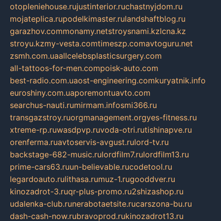
otopleniehouse.ru
justinterior.ru
chastnyjdom.ru
mojateplica.ru
podelkimaster.ru
landshaftblog.ru
garazhov.com
monamy.net
stroysnami.kz
lcna.kz
stroyu.kz
my-vesta.com
timeszp.com
avtoguru.net
zsmh.com.ua
allcelebsplasticsurgery.com
all-tattoos-for-men.com
poisk-auto.com
best-radio.com.ua
ost-engineering.com
kuryatnik.info
euroshiny.com.ua
poremontuavto.com
searchus-nauti.ru
mirmam.info
smi366.ru
transgazstroy.ru
orgmanagement.org
yes-fitness.ru
xtreme-rp.ru
wasdpvp.ru
voda-otri.ru
tishinapve.ru
orenferma.ru
avtoservis-avgust.ru
lord-tv.ru
backstage-682-music.ru
lordfilm7.ru
lordfilm13.ru
prime-cars63.ru
un-believable.ru
codetool.ru
legardoauto.ru
lithasa.ru
muz-1.ru
gooddver.ru
kinozadrot-3.ru
qr-plus-promo.ru
2shizashop.ru
udalenka-club.ru
nerabotaetsite.ru
carszona-bu.ru
dash-cash-now.ru
bravoprod.ru
kinozadrot13.ru