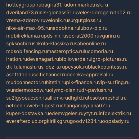
hotteygroup.ru
bagira31.ru
dommarketnsk.ru
dveriland73.ru
nis-glonass51.ru
veles-doroga.ru
tb02.ru
vrema-zdorov.ru
velonik.ru
surgutgloss.ru
nike-air-max-95.ru
nadookna.ru
lubov-pic.ru
mobilreklama.ru
pds-nn.ru
socrat2000.ru
vgurin.ru
spksochi.ru
shkola-klassika.ru
sabeonline.ru
mosoblfencing.ru
masteroptica.ru
lucomoria.ru
iration.ru
devanagari.ru
biblioverde.ru
igro-pictures.ru
dk-tulamash.ru
s-dez-s.ru
peysok.ru
blackcountess.ru
asoftdoc.ru
scifichannel.ru
ocenka-appraisal.ru
mudconnector.ru
hitstih.ru
pik-finance.ru
vip-surfing.ru
wundermoscow.ru
olymp-clan.ru
dr-pavlush.ru
su2lgyoeucscn.ru
allkmv.ru
dhgfd.ru
tesotomeshell.ru
netoen.ru
web-digest.ru
changanqiyuana07.ru
kuper-dostavka.ru
edemvgelen.ru
ytyt.ru
infoelektrik.ru
everafterclub.org
kirillkgr.ru
goodv1234.ru
oopslady.ru