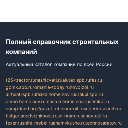
Полный справочник строительных
компаний
Актуальный каталог компаний по всей России
t25-tractor.ru
nashicveti.ru
alutex.spb.ru
fas.ru
gbmk.spb.ru
romania-today.ru
novoizol.ru
airheat-spb.ru
fisika.home.nov.ru
orakul.spb.ru
demo.home.nov.ru
mnso.ru
home.nov.ru
cemko.ru
comp-land.org
7gazet.ru
bicom-oil.ru
superiorsearch.ru
bulgarianedvizhimost.ru
sn-hram.ru
senovosti.ru
fexer.ru
snite-mebel.ru
anamvkusno.ru
technosaratov.ru