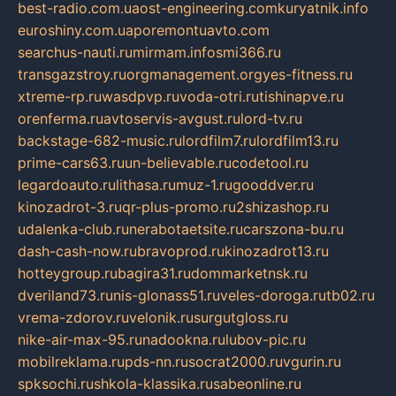
best-radio.com.ua
ost-engineering.com
kuryatnik.info
euroshiny.com.ua
poremontuavto.com
searchus-nauti.ru
mirmam.info
smi366.ru
transgazstroy.ru
orgmanagement.org
yes-fitness.ru
xtreme-rp.ru
wasdpvp.ru
voda-otri.ru
tishinapve.ru
orenferma.ru
avtoservis-avgust.ru
lord-tv.ru
backstage-682-music.ru
lordfilm7.ru
lordfilm13.ru
prime-cars63.ru
un-believable.ru
codetool.ru
legardoauto.ru
lithasa.ru
muz-1.ru
gooddver.ru
kinozadrot-3.ru
qr-plus-promo.ru
2shizashop.ru
udalenka-club.ru
nerabotaetsite.ru
carszona-bu.ru
dash-cash-now.ru
bravoprod.ru
kinozadrot13.ru
hotteygroup.ru
bagira31.ru
dommarketnsk.ru
dveriland73.ru
nis-glonass51.ru
veles-doroga.ru
tb02.ru
vrema-zdorov.ru
velonik.ru
surgutgloss.ru
nike-air-max-95.ru
nadookna.ru
lubov-pic.ru
mobilreklama.ru
pds-nn.ru
socrat2000.ru
vgurin.ru
spksochi.ru
shkola-klassika.ru
sabeonline.ru