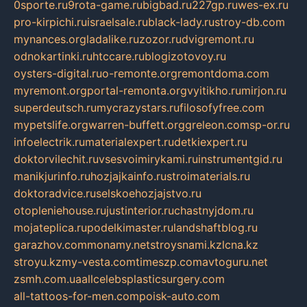
0sporte.ru
9rota-game.ru
bigbad.ru
227gp.ru
wes-ex.ru
pro-kirpichi.ru
israelsale.ru
black-lady.ru
stroy-db.com
mynances.org
ladalike.ru
zozor.ru
dvigremont.ru
odnokartinki.ru
htccare.ru
blogizotovoy.ru
oysters-digital.ru
o-remonte.org
remontdoma.com
myremont.org
portal-remonta.org
vyitikho.ru
mirjon.ru
superdeutsch.ru
mycrazystars.ru
filosofyfree.com
mypetslife.org
warren-buffett.org
greleon.com
sp-or.ru
infoelectrik.ru
materialexpert.ru
detkiexpert.ru
doktorvilechit.ru
vsesvoimirykami.ru
instrumentgid.ru
manikjurinfo.ru
hozjajkainfo.ru
stroimaterials.ru
doktoradvice.ru
selskoehozjajstvo.ru
otopleniehouse.ru
justinterior.ru
chastnyjdom.ru
mojateplica.ru
podelkimaster.ru
landshaftblog.ru
garazhov.com
monamy.net
stroysnami.kz
lcna.kz
stroyu.kz
my-vesta.com
timeszp.com
avtoguru.net
zsmh.com.ua
allcelebsplasticsurgery.com
all-tattoos-for-men.com
poisk-auto.com