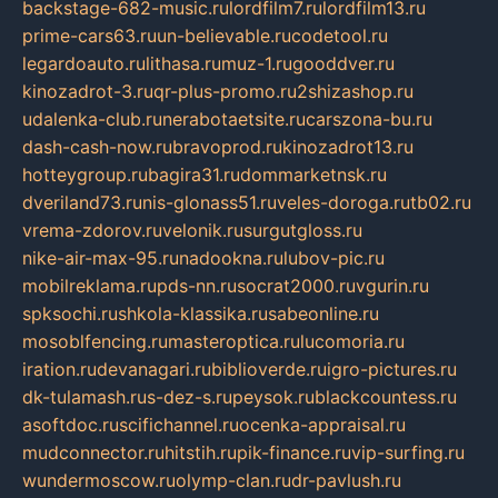
backstage-682-music.ru
lordfilm7.ru
lordfilm13.ru
prime-cars63.ru
un-believable.ru
codetool.ru
legardoauto.ru
lithasa.ru
muz-1.ru
gooddver.ru
kinozadrot-3.ru
qr-plus-promo.ru
2shizashop.ru
udalenka-club.ru
nerabotaetsite.ru
carszona-bu.ru
dash-cash-now.ru
bravoprod.ru
kinozadrot13.ru
hotteygroup.ru
bagira31.ru
dommarketnsk.ru
dveriland73.ru
nis-glonass51.ru
veles-doroga.ru
tb02.ru
vrema-zdorov.ru
velonik.ru
surgutgloss.ru
nike-air-max-95.ru
nadookna.ru
lubov-pic.ru
mobilreklama.ru
pds-nn.ru
socrat2000.ru
vgurin.ru
spksochi.ru
shkola-klassika.ru
sabeonline.ru
mosoblfencing.ru
masteroptica.ru
lucomoria.ru
iration.ru
devanagari.ru
biblioverde.ru
igro-pictures.ru
dk-tulamash.ru
s-dez-s.ru
peysok.ru
blackcountess.ru
asoftdoc.ru
scifichannel.ru
ocenka-appraisal.ru
mudconnector.ru
hitstih.ru
pik-finance.ru
vip-surfing.ru
wundermoscow.ru
olymp-clan.ru
dr-pavlush.ru