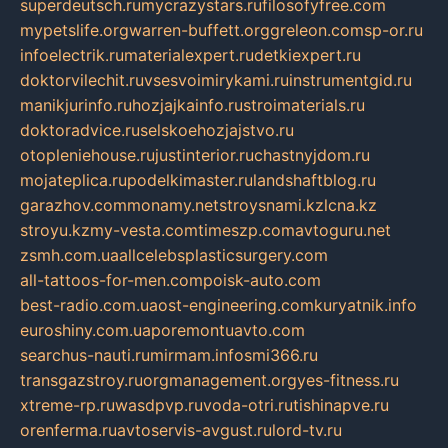
superdeutsch.ru
mycrazystars.ru
filosofyfree.com
mypetslife.org
warren-buffett.org
greleon.com
sp-or.ru
infoelectrik.ru
materialexpert.ru
detkiexpert.ru
doktorvilechit.ru
vsesvoimirykami.ru
instrumentgid.ru
manikjurinfo.ru
hozjajkainfo.ru
stroimaterials.ru
doktoradvice.ru
selskoehozjajstvo.ru
otopleniehouse.ru
justinterior.ru
chastnyjdom.ru
mojateplica.ru
podelkimaster.ru
landshaftblog.ru
garazhov.com
monamy.net
stroysnami.kz
lcna.kz
stroyu.kz
my-vesta.com
timeszp.com
avtoguru.net
zsmh.com.ua
allcelebsplasticsurgery.com
all-tattoos-for-men.com
poisk-auto.com
best-radio.com.ua
ost-engineering.com
kuryatnik.info
euroshiny.com.ua
poremontuavto.com
searchus-nauti.ru
mirmam.info
smi366.ru
transgazstroy.ru
orgmanagement.org
yes-fitness.ru
xtreme-rp.ru
wasdpvp.ru
voda-otri.ru
tishinapve.ru
orenferma.ru
avtoservis-avgust.ru
lord-tv.ru