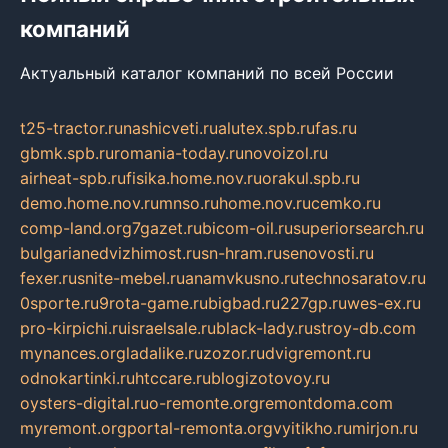
компаний
Актуальный каталог компаний по всей России
t25-tractor.ru
nashicveti.ru
alutex.spb.ru
fas.ru
gbmk.spb.ru
romania-today.ru
novoizol.ru
airheat-spb.ru
fisika.home.nov.ru
orakul.spb.ru
demo.home.nov.ru
mnso.ru
home.nov.ru
cemko.ru
comp-land.org
7gazet.ru
bicom-oil.ru
superiorsearch.ru
bulgarianedvizhimost.ru
sn-hram.ru
senovosti.ru
fexer.ru
snite-mebel.ru
anamvkusno.ru
technosaratov.ru
0sporte.ru
9rota-game.ru
bigbad.ru
227gp.ru
wes-ex.ru
pro-kirpichi.ru
israelsale.ru
black-lady.ru
stroy-db.com
mynances.org
ladalike.ru
zozor.ru
dvigremont.ru
odnokartinki.ru
htccare.ru
blogizotovoy.ru
oysters-digital.ru
o-remonte.org
remontdoma.com
myremont.org
portal-remonta.org
vyitikho.ru
mirjon.ru